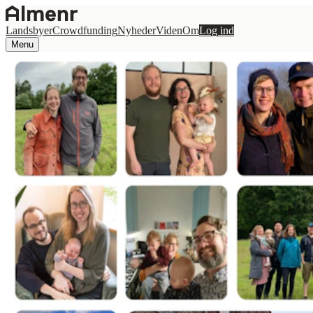
Landsbyer
Crowdfunding
Nyheder
Viden
Om
Log ind
Menu