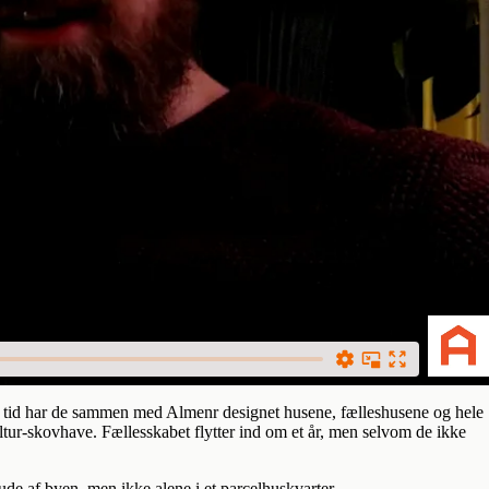
rs tid har de sammen med Almenr designet husene, fælleshusene og hele
tur-skovhave. Fællesskabet flytter ind om et år, men selvom de ikke
ude af byen, men ikke alene i et parcelhuskvarter.