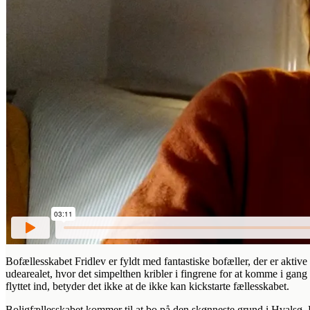
Bofællesskabet Fridlev er fyldt med fantastiske bofæller, der er ak
udearealet, hvor det simpelthen kribler i fingrene for at komme i ga
flyttet ind, betyder det ikke at de ikke kan kickstarte fællesskabet.
Boligfællesskabet kommer til at bo på den skønneste grund i Hvalsø, Le