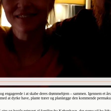
tive og engagerede i at skabe deres drømmehjem – sammen. Igennem et å
ng med at dyrke have, plante træer og planlægge den kommende permakul
jre og består primært af familier fra København, der gerne vil bo lidt 