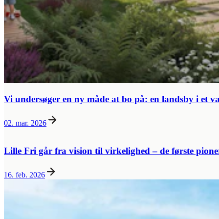
Vi undersøger en ny måde at bo på: en landsby i et v
02. mar. 2026
Lille Fri går fra vision til virkelighed – de første pion
16. feb. 2026