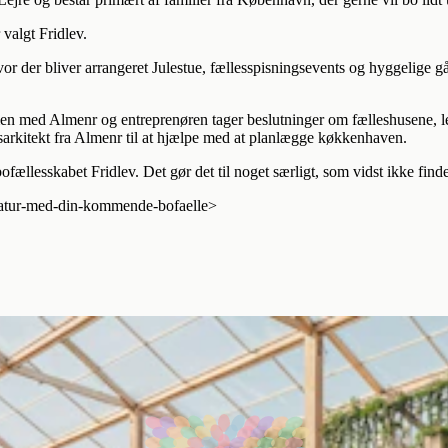
 valgt Fridlev.
 hvor der bliver arrangeret Julestue, fællesspisningsevents og hyggelige
en med Almenr og entreprenøren tager beslutninger om fælleshusene, leg
bsarkitekt fra Almenr til at hjælpe med at planlægge køkkenhaven.
ofællesskabet Fridlev. Det gør det til noget særligt, som vidst ikke find
/gatur-med-din-kommende-bofaelle>