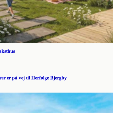
æksthus
erer er på vej til Herfølge Bjergby