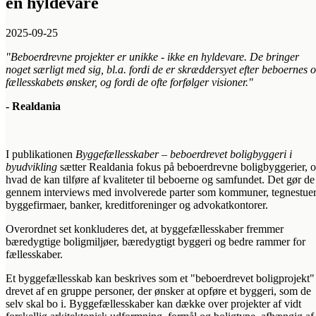
en hyldevare
2025-09-25
"Beboerdrevne projekter er unikke - ikke en hyldevare. De bringer
noget særligt med sig, bl.a. fordi de er skræddersyet efter beboernes 
fællesskabets ønsker, og fordi de ofte forfølger visioner."
- Realdania
I publikationen
Byggefællesskaber – beboerdrevet boligbyggeri i
byudvikling
sætter Realdania fokus på beboerdrevne boligbyggerier, 
hvad de kan tilføre af kvaliteter til beboerne og samfundet. Det gør de
gennem interviews med involverede parter som kommuner, tegnestuer
byggefirmaer, banker, kreditforeninger og advokatkontorer.
Overordnet set konkluderes det, at byggefællesskaber fremmer
bæredygtige boligmiljøer, bæredygtigt byggeri og bedre rammer for
fællesskaber.
Et byggefællesskab kan beskrives som et "beboerdrevet boligprojekt"
drevet af en gruppe personer, der ønsker at opføre et byggeri, som de
selv skal bo i. Byggefællesskaber kan dække over projekter af vidt