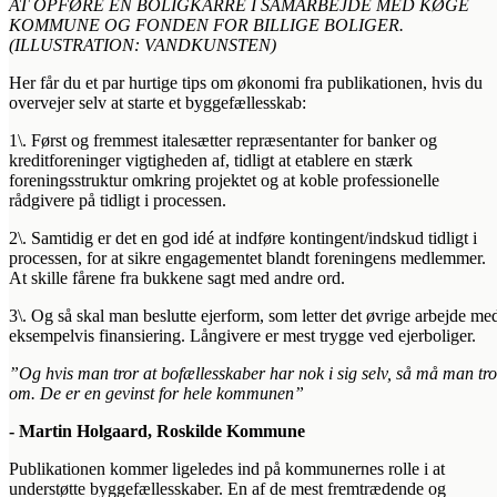
AT OPFØRE EN BOLIGKARRÉ I SAMARBEJDE MED KØGE
KOMMUNE OG FONDEN FOR BILLIGE BOLIGER.
(ILLUSTRATION: VANDKUNSTEN)
Her får du et par hurtige tips om økonomi fra publikationen, hvis du
overvejer selv at starte et byggefællesskab:
1\. Først og fremmest italesætter repræsentanter for banker og
kreditforeninger vigtigheden af, tidligt at etablere en stærk
foreningsstruktur omkring projektet og at koble professionelle
rådgivere på tidligt i processen.
2\. Samtidig er det en god idé at indføre kontingent/indskud tidligt i
processen, for at sikre engagementet blandt foreningens medlemmer.
At skille fårene fra bukkene sagt med andre ord.
3\. Og så skal man beslutte ejerform, som letter det øvrige arbejde me
eksempelvis finansiering. Långivere er mest trygge ved ejerboliger.
”Og hvis man tror at bofællesskaber har nok i sig selv, så må man tro
om. De er en gevinst for hele kommunen”
- Martin Holgaard, Roskilde Kommune
Publikationen kommer ligeledes ind på kommunernes rolle i at
understøtte byggefællesskaber. En af de mest fremtrædende og