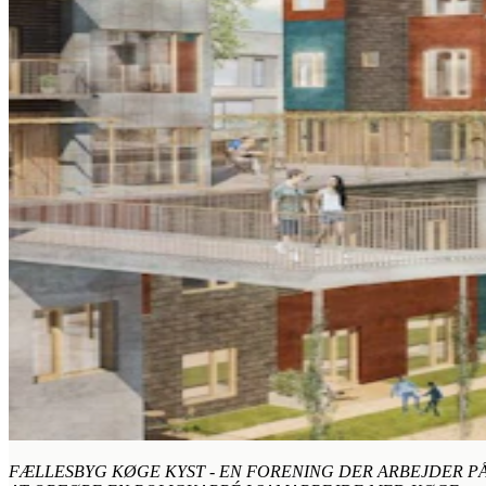
FÆLLESBYG KØGE KYST - EN FORENING DER ARBEJDER P