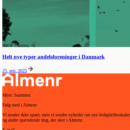
Helt nye typer andelsforeninger i Danmark
25. sep. 2025
Mere. Sammen.
Følg med i Almenr
Vi sender ikke spam, men vi sender nyheder om nye boligfællesskabe
og andre spændende ting, der sker i Almenr.
E-mail