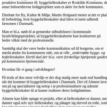
proaktive kommuner ift. byggefællesskaber er Roskilde Kommune, d
anser beboerdrevne boligprojekter som et aktiv for hele kommunen.
Direktør for By, Kultur & Miljø, Martin Holgaard mener at der er pla
til forbedring, hvis byggefællesskaber skal blive et mere udbredt
fænomen i Danmark.
Man er bl.a. nødt til at gentænke udbudsfasen i kommunale
byudviklingsprojekter, så byggefællesskaberne kan konkurrere på
bedre vilkår med de professionelle.
Samtidig skal der være bedre kommunikation ud til borgerne, om et
stærkt ønske fra kommunens side, om at
ville _understøtte bygge- og
bofællesskaber. Hertil skal der bl.a. være forskellige hjælpende guides
på kommunens hjemmeside.
Hvordan får vi gang i udviklingen?
På trods af den store velvilje er der dog stadig mere snak end handling
når det kommer til byggefællesskaber i Danmark. Det vil Almenr lave
om på og specialiserer sig netop i at professionalisere og udruste
byggefællesskaber til at kunne realisere deres boligdrømme.
Almenr kan både optage et projekt, efter at fællesskabet er dannet, m
danner også selv nye fællesskaber, og påtager sig derved en rolle, so