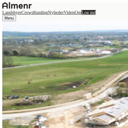
Landsbyer
Crowdfunding
Nyheder
Viden
Om
Log ind
Menu