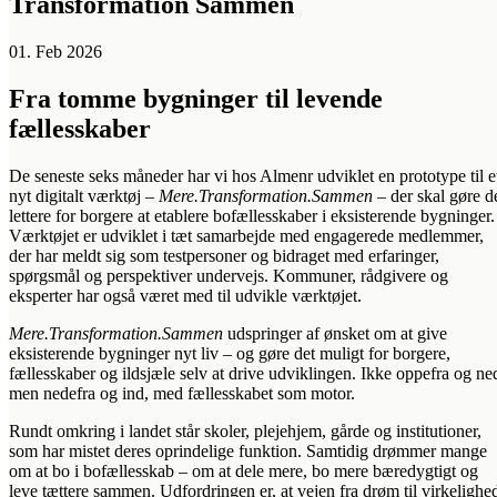
Transformation Sammen
01. Feb 2026
Fra tomme bygninger til levende
fællesskaber
De seneste seks måneder har vi hos Almenr udviklet en prototype til e
nyt digitalt værktøj –
Mere.Transformation.Sammen
– der skal gøre d
lettere for borgere at etablere bofællesskaber i eksisterende bygninger.
Værktøjet er udviklet i tæt samarbejde med engagerede medlemmer,
der har meldt sig som testpersoner og bidraget med erfaringer,
spørgsmål og perspektiver undervejs. Kommuner, rådgivere og
eksperter har også været med til udvikle værktøjet.
Mere.Transformation.Sammen
udspringer af ønsket om at give
eksisterende bygninger nyt liv – og gøre det muligt for borgere,
fællesskaber og ildsjæle selv at drive udviklingen. Ikke oppefra og ne
men nedefra og ind, med fællesskabet som motor.
Rundt omkring i landet står skoler, plejehjem, gårde og institutioner,
som har mistet deres oprindelige funktion. Samtidig drømmer mange
om at bo i bofællesskab – om at dele mere, bo mere bæredygtigt og
leve tættere sammen. Udfordringen er, at vejen fra drøm til virkelighe