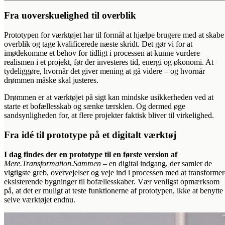
Fra uoverskuelighed til overblik
Prototypen for værktøjet har til formål at hjælpe brugere med at skabe
overblik og tage kvalificerede næste skridt. Det gør vi for at
imødekomme et behov for tidligt i processen at kunne vurdere
realismen i et projekt, før der investeres tid, energi og økonomi. At
tydeliggøre, hvornår det giver mening at gå videre – og hvornår
drømmen måske skal justeres.
Drømmen er at værktøjet på sigt kan mindske usikkerheden ved at
starte et bofællesskab og sænke tærsklen. Og dermed øge
sandsynligheden for, at flere projekter faktisk bliver til virkelighed.
Fra idé til prototype på et digitalt værktøj
I dag findes der en prototype til en første version af
Mere.Transformation.Sammen
– en digital indgang, der samler de
vigtigste greb, overvejelser og veje ind i processen med at transformer
eksisterende bygninger til bofællesskaber. Vær venligst opmærksom
på, at det er muligt at teste funktionerne af prototypen, ikke at benytte
selve værktøjet endnu.