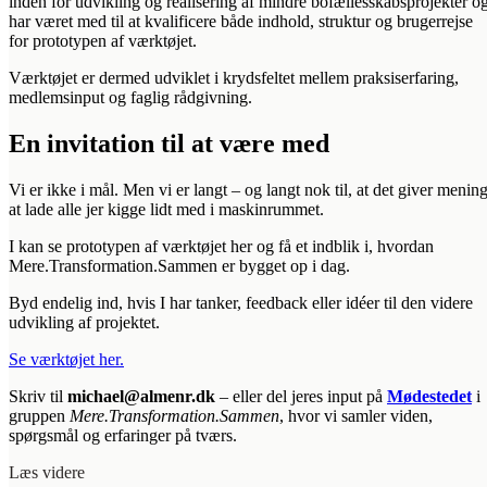
inden for udvikling og realisering af mindre bofællesskabsprojekter o
har været med til at kvalificere både indhold, struktur og brugerrejse
for prototypen af værktøjet.
Værktøjet er dermed udviklet i krydsfeltet mellem praksiserfaring,
medlemsinput og faglig rådgivning.
En invitation til at være med
Vi er ikke i mål. Men vi er langt – og langt nok til, at det giver menin
at lade alle jer kigge lidt med i maskinrummet.
I kan se prototypen af værktøjet her og få et indblik i, hvordan
Mere.Transformation.Sammen er bygget op i dag.
Byd endelig ind, hvis I har tanker, feedback eller idéer til den videre
udvikling af projektet.
Se værktøjet her.
Skriv til
michael@almenr.dk
– eller del jeres input på
Mødestedet
i
gruppen
Mere.Transformation.Sammen
, hvor vi samler viden,
spørgsmål og erfaringer på tværs.
Læs videre