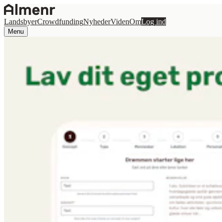
Landsbyer
Crowdfunding
Nyheder
Viden
Om
Log ind
Menu