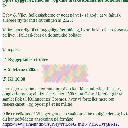
Oplev byggeriet, mød os – og dine måske kommende bofæller! 🏡
✨
Osby & Vilev fællesskaberne er godt på vej - så godt, at vi faktisk
allerede flytter ind i slutningen af 2025.
Vi inviterer dig til en hyggelig eftermiddag, hvor du kan få en forsma
på livet i fællesskabet og de smukke boliger.
Vi mødes:
📍
Byggepladsen i Vilev
📅
5. februar 2025
⏰
Kl. 16.30
Her tager vi sammen en rundtur, så du kan få et indtryk af husene,
omgivelserne og alt det, der venter i Vilev og Osby. Herefter går vi i
samlet flok til Kulturcenter Cosmos, hvor vi fortæller mere om
fællesskabet – og byder på et let måltid.
Alle er velkomne! Vi tager gerne en snak om dine muligheder, og hvi
du har udfyldt en ansøgning på forhånd,
https://www.almenr.dk/u/survey/NtEoFG-mBNVHAUvrgERlY,