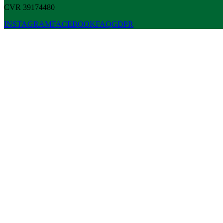
CVR 39174480
INSTAGRAM
FACEBOOK
FAQ
GDPR