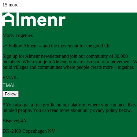
15 more
More. Together.
🌱 Follow Almenr – and the movement for the good life
Sign up for Almenr newsletter and join our community of 30,000
members. When you join Almenr, you are also part of a movement. 
build villages and communities where people create more – together.
EMAIL
Follow
* You also get a free profile on our platform where you can meet like-
minded people. You can read more about our privacy policy below.
Bispevej 4A
DK-2400
Copenhagen
NV