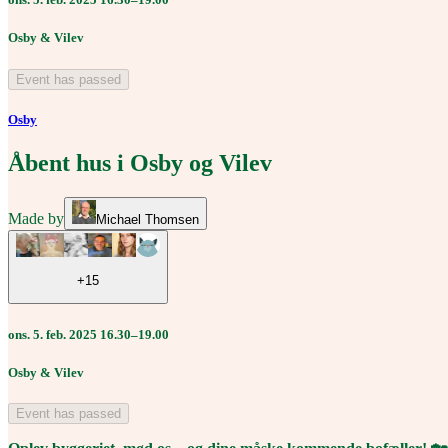
Osby & Vilev
Event has passed
Osby
Åbent hus i Osby og Vilev
Made by
Michael Thomsen
+15
ons. 5. feb. 2025 16.30–19.00
Osby & Vilev
Event has passed