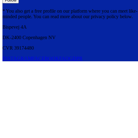
Follow
* You also get a free profile on our platform where you can meet like-
minded people. You can read more about our privacy policy below.
Bispevej 4A
DK-2400
Copenhagen
NV
CVR 39174480
INSTAGRAM
FACEBOOK
FAQ
GDPR