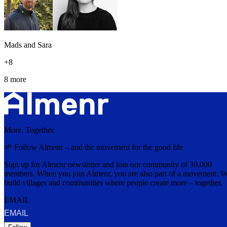
Mads and Sara
+
8
8 more
More. Together.
🌱 Follow Almenr – and the movement for the good life
Sign up for Almenr newsletter and join our community of 30,000
members. When you join Almenr, you are also part of a movement. 
build villages and communities where people create more – together.
EMAIL