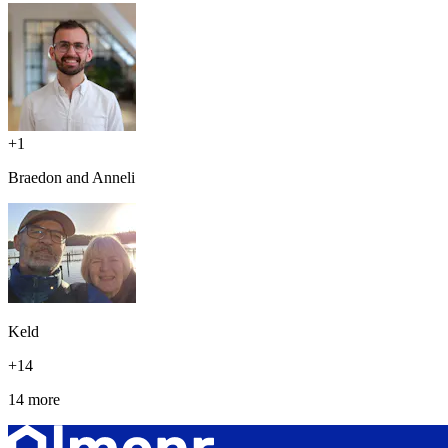
+
1
Braedon and Anneli
Keld
+
14
14 more