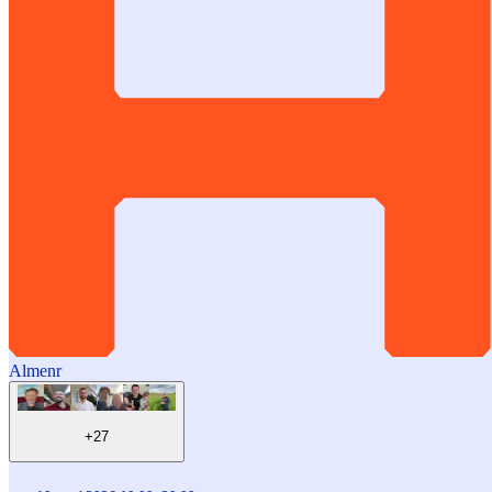
Almenr
+27