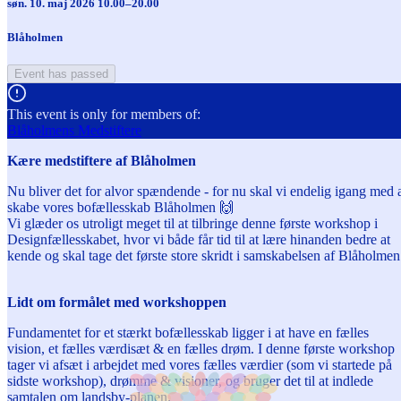
søn. 10. maj 2026 10.00–20.00
Blåholmen
Event has passed
This event is only for members of:
Blåholmens Medstiftere
Kære medstiftere af Blåholmen
Nu bliver det for alvor spændende - for nu skal vi endelig igang med 
skabe vores bofællesskab Blåholmen 🙌
Vi glæder os utroligt meget til at tilbringe denne første workshop i
Designfællesskabet, hvor vi både får tid til at lære hinanden bedre at
kende og skal tage det første store skridt i samskabelsen af Blåholmen
Lidt om formålet med workshoppen
Fundamentet for et stærkt bofællesskab ligger i at have en fælles
vision, et fælles værdisæt & en fælles drøm. I denne første workshop
tager vi afsæt i arbejdet med vores fælles værdier (som vi startede på
sidste workshop), drømme & visioner, og bruger det til at indlede
samtalen om landsby-planen.