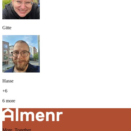
Gitte
Hasse
+
6
6 more
More. Together.