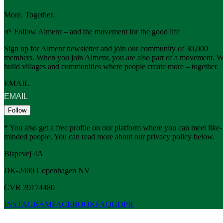
More. Together.
🌱 Follow Almenr – and the movement for the good life
Sign up for Almenr newsletter and join our community of 30,000
members. When you join Almenr, you are also part of a movement. 
build villages and communities where people create more – together.
EMAIL
Follow
* You also get a free profile on our platform where you can meet like-
minded people. You can read more about our privacy policy below.
Bispevej 4A
DK-2400
Copenhagen
NV
CVR 39174480
INSTAGRAM
FACEBOOK
FAQ
GDPR