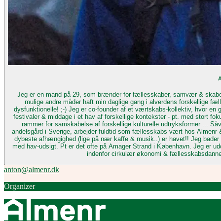
A
Jeg er en mand på 29, som brænder for fællesskaber, samvær & skabelsen af en bæredygtig livsstil. Jeg har altid
mulige andre måder haft min daglige gang i alverdens forskellige fæl
dysfunktionelle! ;-) Jeg er co-founder af et værtskabs-kollektiv, hvor en gruppe venner og jeg dyrker værtskabets mange forskellige facetter: Vi arrangerer events,
festivaler & middage i et hav af forskellige kontekster - pt. med stort fo
rammer for samskabelse af forskellige kulturelle udtryksformer ... Såvel som at skabe nogle fede fester
andelsgård i Sverige, arbejder fuldtid som fællesskabs-vært hos Almenr & 
dybeste afhængighed (lige på nær kaffe & musik..) er havet!! Jeg bader d
med hav-udsigt. Pt er det ofte på Amager Strand i København. Jeg er uddannet Kaospilot & har bred arbejdserfaring indenfor process design & facilitering - særligt
indenfor cirkulær økonomi & fællesskabsdannels
anton@almenr.dk
Organizer