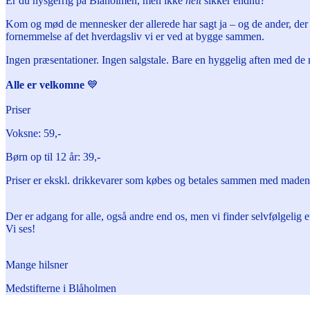
Er du nysgerrig på Blåholmen, men ikke
helt
sikker endnu?
Kom og mød de mennesker der allerede har sagt ja – og de ander, der 
fornemmelse af det hverdagsliv vi er ved at bygge sammen.
Ingen præsentationer. Ingen salgstale. Bare en hyggelig aften med de
Alle er velkomne
💙
Priser
Voksne: 59,-
Børn op til 12 år: 39,-
Priser er ekskl. drikkevarer som købes og betales sammen med maden f
Der er adgang for alle, også andre end os, men vi finder selvfølgelig et 
Vi ses!
Mange hilsner
Medstifterne i Blåholmen