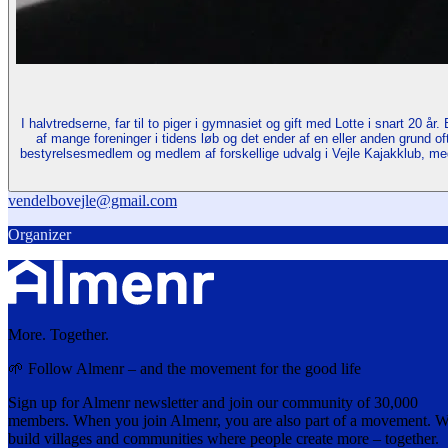
I halvtredserne, far til to piger i gymnasiet og gift med Lotte i snart 
af mange foreninger i tidens løb og det ender af en eller anden grund 
bestyrelsesmedlem og medlem af forskellige udvalg i Vejle Kajakklub, med
vendelbovejle@gmail.com
Organizer
More. Together.
🌱 Follow Almenr – and the movement for the good life
Sign up for Almenr newsletter and join our community of 30,000
members. When you join Almenr, you are also part of a movement. 
build villages and communities where people create more – together.