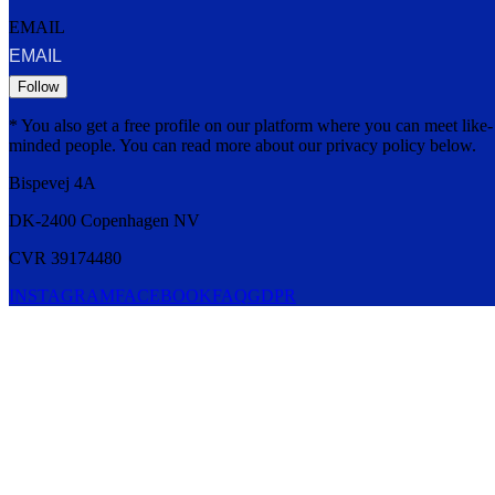
EMAIL
Follow
* You also get a free profile on our platform where you can meet like-
minded people. You can read more about our privacy policy below.
Bispevej 4A
DK-2400
Copenhagen
NV
CVR 39174480
INSTAGRAM
FACEBOOK
FAQ
GDPR