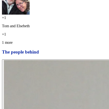
+
1
Tom and Elsebeth
+
1
1 more
The people behind