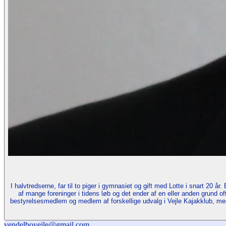
I halvtredserne, far til to piger i gymnasiet og gift med Lotte i snart 
af mange foreninger i tidens løb og det ender af en eller anden grund 
bestyrelsesmedlem og medlem af forskellige udvalg i Vejle Kajakklub, med
vendelbovejle@gmail.com