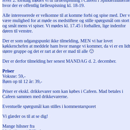
Hver 2. torsdag mødes vi til fællesspisning i Cafeen i Spinderihallerne
hvor der er offentlig fællesspisning kl. 18-19.
Alle interesserede er velkomne til at komme forbi og spise med. Der v
være mulighed for at møde os medstiftere og stille spørgsmål om stort
og småt mens vi spiser. Vi mødes kl. 17.45 i forhallen, lige indenfor
døren til venstre.
Der er som udgangspunkt ikke tilmelding, MEN vi har lovet
køkkenchefen at meddele ham hvor mange vi kommer, da vi er en lidt
større gruppe og det er rart at der er mad til alle
🙂
Der er derfor tilmelding her senest MANDAG d. 2. december.
Priser
Voksne: 59,-
Børn op til 12 år: 39,-
Priser er ekskl. drikkevarer som kan købes i Cafeen. Mad betales i
Cafeen sammen med drikkevarerne.
Eventuelle spørgsmål kan stilles i kommentarsporet
Vi glæder os til at se dig!
Mange hilsner fra