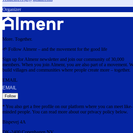
Organizer
More. Together.
🌱 Follow Almenr – and the movement for the good life
Sign up for Almenr newsletter and join our community of 30,000
members. When you join Almenr, you are also part of a movement. 
build villages and communities where people create more – together.
EMAIL
Follow
* You also get a free profile on our platform where you can meet like-
minded people. You can read more about our privacy policy below.
Bispevej 4A
DK-2400
Copenhagen
NV