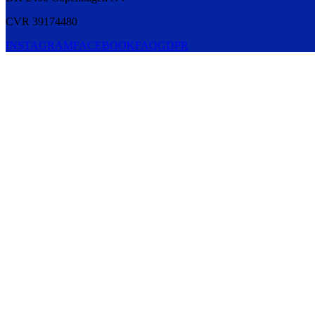
CVR 39174480
INSTAGRAM
FACEBOOK
FAQ
GDPR