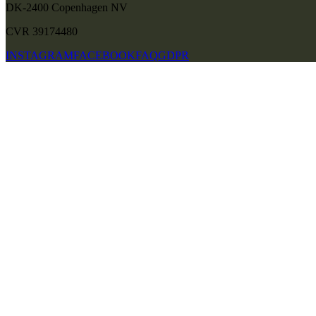
DK-2400
Copenhagen
NV
CVR 39174480
INSTAGRAM
FACEBOOK
FAQ
GDPR