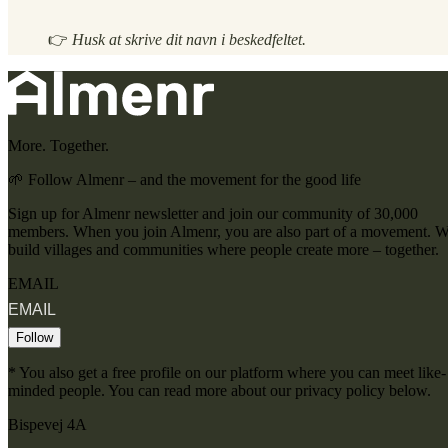
👉
Husk at skrive dit navn i beskedfeltet.
More. Together.
🌱 Follow Almenr – and the movement for the good life
Sign up for Almenr newsletter and join our community of 30,000
members. When you join Almenr, you are also part of a movement. 
build villages and communities where people create more – together.
EMAIL
Follow
* You also get a free profile on our platform where you can meet like-
minded people. You can read more about our privacy policy below.
Bispevej 4A