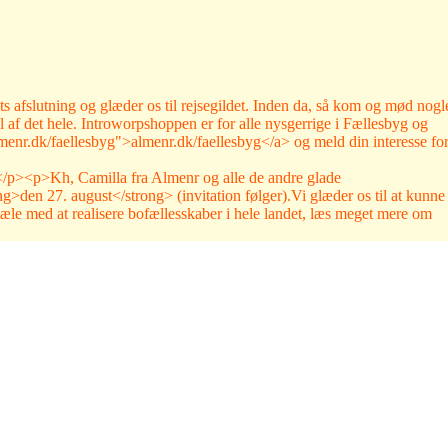
 afslutning og glæder os til rejsegildet. Inden da, så kom og mød nogl
 af det hele. Introworpshoppen er for alle nysgerrige i Fællesbyg og
lmenr.dk/faellesbyg">almenr.dk/faellesbyg</a> og meld din interesse fo
p><p>Kh, Camilla fra Almenr og alle de andre glade
>den 27. august</strong> (invitation følger).Vi glæder os til at kunne
 med at realisere bofællesskaber i hele landet, læs meget mere om