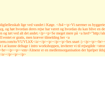
ligfællesskab lige ved vandet i Køge. </h4><p>Vi nærmer os byggeriets
g, og hør hvordan deres rejse har været og hvordan du kan blive en del
den og tæt ved alt det andet.</p><p>Se meget mere på <a href="http://a
>Eventet er gratis, men kræver tilmelding her <a
eform.com/to/VUVLhX</a></p><p>‍</p><p>Ses snart :) </p><p><br></
kunne deltage i intro workshoppen, inviterer vi til rejsegilde <strong
br></p><p><em>Almenr er en medlemsorganisation der hjælper ildsjæle
</a></p><p>‍</p>