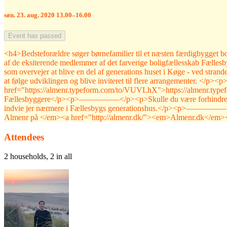
søn. 23. aug. 2020 13.00–16.00
Event has passed
<h4>Bedsteforældre søger børnefamilier til et næsten færdigbygget bo
af de eksiterende medlemmer af det farverige boligfællesskab Fællesby
som overvejer at blive en del af generations huset i Køge - ved stran
at følge udviklingen og blive inviteret til flere arrangementer. </p><p
href="https://almenr.typeform.com/to/VUVLhX">https://almenr.typ
Fællesbyggere</p><p>––––––––––</p><p>Skulle du være forhindret i at 
indvie jer nærmere i Fællesbygs generationshus.</p><p>––––––––––<
Almenr på </em><a href="http://almenr.dk/"><em>Almenr.dk</em>
Attendees
2 households, 2 in all