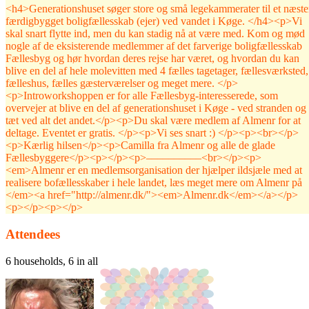
<h4>Generationshuset søger store og små legekammerater til et næst
færdigbygget boligfællesskab (ejer) ved vandet i Køge. </h4><p>Vi
skal snart flytte ind, men du kan stadig nå at være med. Kom og mød
nogle af de eksisterende medlemmer af det farverige boligfællesskab
Fællesbyg og hør hvordan deres rejse har været, og hvordan du kan
blive en del af hele molevitten med 4 fælles tagetager, fællesværksted,
fælleshus, fælles gæsterværelser og meget mere. </p>
<p>Introworkshoppen er for alle Fællesbyg-interesserede, som
overvejer at blive en del af generationshuset i Køge - ved stranden og
tæt ved alt det andet.</p><p>Du skal være medlem af Almenr for at
deltage. Eventet er gratis. </p><p>Vi ses snart :) </p><p><br></p>
<p>Kærlig hilsen</p><p>Camilla fra Almenr og alle de glade
Fællesbyggere</p><p>‍</p><p>––––––––––<br></p><p>
<em>Almenr er en medlemsorganisation der hjælper ildsjæle med at
realisere bofællesskaber i hele landet, læs meget mere om Almenr på
</em><a href="http://almenr.dk/"><em>Almenr.dk</em></a></p>
<p>‍</p><p>‍</p>
Attendees
6 households, 6 in all