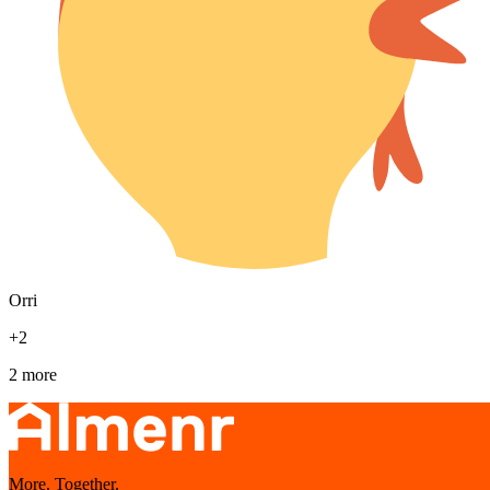
Orri
+
2
2 more
More. Together.