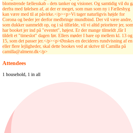
blomstrende fællesskab - dets tanker og visioner. Og samtidig vil du g
derfra med følelsen af, at der er meget, som man som ny i Fællesbyg
kan være med til at påvirke.</p><p>Vi tager naturligvis højde for
Corona og beder jer derfor medbringe mundbind. Der vil være andre,
som dukker uanmeldt op, og i så tilfælde, vil vi altid prioritere jer, so
har booket jer ind på "eventet", højest. Er der mange tilmeldt ,får I
tildelt et "timeslot" dagen før. Ellers møder I bare op mellem kl. 13 og
15, som det passer jer.</p><p>Ønskes en decideres rundvisning af en
eller flere lejligheder, skal dette bookes ved at skrive til Camilla på
camilla@almenr.dk</p>
Attendees
1 household, 1 in all