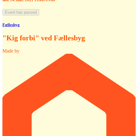
Event has passed
Fællesbyg
"Kig forbi" ved Fællesbyg
Made by