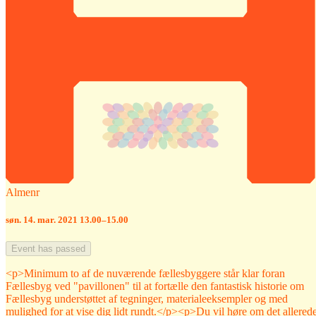
Almenr
søn. 14. mar. 2021 13.00–15.00
Event has passed
<p>Minimum to af de nuværende fællesbyggere står klar foran
Fællesbyg ved "pavillonen" til at fortælle den fantastisk historie om
Fællesbyg understøttet af tegninger, materialeeksempler og med
mulighed for at vise dig lidt rundt.</p><p>Du vil høre om det allered