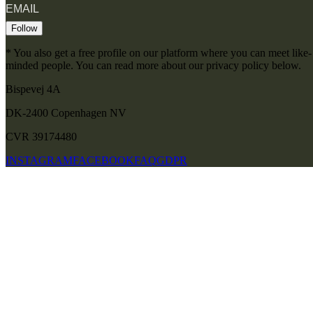
Follow
* You also get a free profile on our platform where you can meet like-
minded people. You can read more about our privacy policy below.
Bispevej 4A
DK-2400
Copenhagen
NV
CVR 39174480
INSTAGRAM
FACEBOOK
FAQ
GDPR