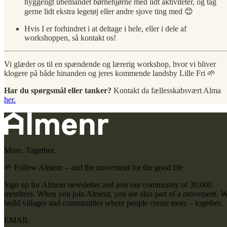
hyggeligt ubemandet børnehjørne med lidt aktiviteter, og tag
gerne lidt ekstra legetøj eller andre sjove ting med 😊
Hvis I er forhindret i at deltage i hele, eller i dele af
workshoppen, så kontakt os!
Vi glæder os til en spændende og lærerig workshop, hvor vi bliver
klogere på både hinanden og jeres kommende landsby Lille Fri 🌱
Har du spørgsmål eller tanker?
Kontakt da fællesskabsvært Alma
her.
More. Together.
🌱 Follow Almenr – and the movement for the good life
Sign up for Almenr newsletter and join our community of 30,000
members. When you join Almenr, you are also part of a movement. 
build villages and communities where people create more – together.
EMAIL