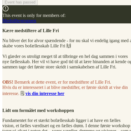
Event has passed
This event is only for members of:
Medstiftergruppen
Kære medstiftere af Lille Fri
Nu bliver det for alvor spændende - for nu skal vi endelig igang med 
skabe vores bofællesskab Lille Fri 🙌
Vi glæder os utroligt meget til at tilbringe en hel dag sammen i vores
nye fællesskab. Her vil vi have god tid til at lære hinanden at kende o
sammen tage det første store skridt i samskabelsen af Lille Fri.
OBS!
Bemærk at dette event, er for medstiftere af Lille Fri.
Hvis du er interesseret i at blive medstifter, er første skridt at vise din
interesse.
🗒️
vis din interesse her
Lidt om formålet med workshoppen
Fundamentet for et stærkt bofællesskab ligger i at have en fælles
vision, et fælles værdisæt og en fælles drøm. I denne første workshop
tager vi afsæt i netop det – vores værdier, drømme og visioner – som 