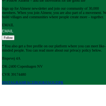
🌱 Follow Almenr – and the movement for the good life
Sign up for Almenr newsletter and join our community of 30,000
members. When you join Almenr, you are also part of a movement. 
build villages and communities where people create more – together.
EMAIL
Follow
* You also get a free profile on our platform where you can meet like-
minded people. You can read more about our privacy policy below.
Bispevej 4A
DK-2400
Copenhagen
NV
CVR 39174480
INSTAGRAM
FACEBOOK
FAQ
GDPR