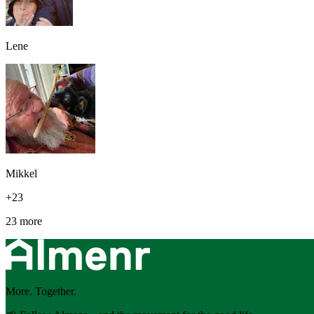
Lene
Mikkel
+
23
23 more
More. Together.