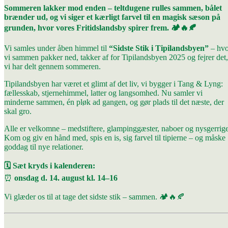
Sommeren lakker mod enden – teltdugene rulles sammen, bålet
brænder ud, og vi siger et kærligt farvel til en magisk sæson på
grunden, hvor vores Fritidslandsby spirer frem. 🏕️🔥🍂
Vi samles under åben himmel til
“Sidste Stik i Tipilandsbyen”
– hvo
vi sammen pakker ned, takker af for Tipilandsbyen 2025 og fejrer det,
vi har delt gennem sommeren.
Tipilandsbyen har været et glimt af det liv, vi bygger i Tang & Lyng:
fællesskab, stjernehimmel, latter og langsomhed. Nu samler vi
minderne sammen, én pløk ad gangen, og gør plads til det næste, der
skal gro.
Alle er velkomne – medstiftere, glampinggæster, naboer og nysgerrig
Kom og giv en hånd med, spis en is, sig farvel til tipierne – og måske
goddag til nye relationer.
🗓️ Sæt kryds i kalenderen:
⏰
onsdag d. 14. august kl. 14–16
Vi glæder os til at tage det sidste stik – sammen. 🏕️🔥🍂