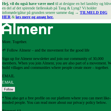
Hej, vil du også have være med
til at designe en hel landsby og bliv
en del af det spirende fællesskab på Tang & Lyng? Vi holder
infomøde/gåtur på grunden senere samme dag
→
TILMELD DIG
HER
&
læs mere og ansøg her.
More. Together.
🌱 Follow Almenr – and the movement for the good life
Sign up for Almenr newsletter and join our community of 30,000
members. When you join Almenr, you are also part of a movement. 
build villages and communities where people create more – together.
EMAIL
Follow
* You also get a free profile on our platform where you can meet like-
minded people. You can read more about our privacy policy below.
Bispevej 4A