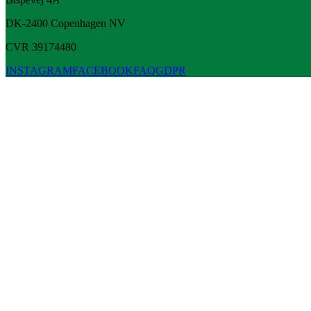
DK-2400
Copenhagen
NV
CVR 39174480
INSTAGRAM
FACEBOOK
FAQ
GDPR