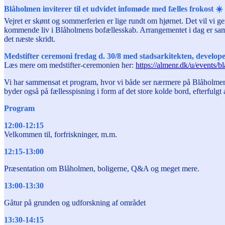
Blåholmen inviterer til et udvidet infomøde med fælles frokost ☀️
Vejret er skønt og sommerferien er lige rundt om hjørnet. Det vil vi g
kommende liv i Blåholmens bofællesskab. Arrangementet i dag er sammensat
det næste skridt.
Medstifter ceremoni fredag d. 30/8 med stadsarkitekten, develop
Læs mere om medstifter-ceremonien her:
https://almenr.dk/u/events/
Vi har sammensat et program, hvor vi både ser nærmere på Blåholmens
byder også på fællesspisning i form af det store kolde bord, efterfulgt
Program
12:00-12:15
Velkommen til, forfriskninger, m.m.
12:15-13:00
Præsentation om Blåholmen, boligerne, Q&A og meget mere.
13:00-13:30
Gåtur på grunden og udforskning af området
13:30-14:15