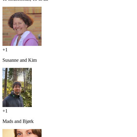
+
1
Susanne and Kim
+
1
Mads and Bjørk