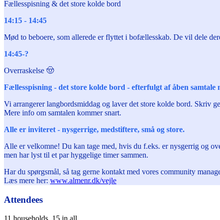
Fællesspisning & det store kolde bord
14:15 - 14:45
Mød to beboere, som allerede er flyttet i bofællesskab. De vil dele deres 
14:45-?
Overraskelse 🤠
Fællesspisning - det store kolde bord - efterfulgt af åben samtale
Vi arrangerer langbordsmiddag og laver det store kolde bord. Skriv gern
Mere info om samtalen kommer snart.
Alle er inviteret - nysgerrige, medstiftere, små og store.
Alle er velkomne! Du kan tage med, hvis du f.eks. er nysgerrig og ove
men har lyst til et par hyggelige timer sammen.
Har du spørgsmål, så tag gerne kontakt med vores community manag
Læs mere her:
www.almenr.dk/vejle
Attendees
11 households, 15 in all