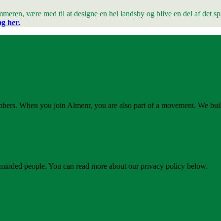
meren, være med til at designe en hel landsby og blive en del af det 
g her.
bers. When you join Almenr, you are also part of a movement. We buil
e-minded people. You can read more about our privacy policy below.