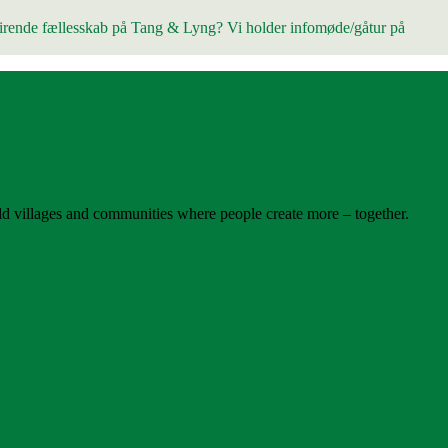
spirende fællesskab på Tang & Lyng? Vi holder infomøde/gåtur på
d villages and communities where people create more – together.