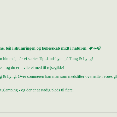
e, bål i skumringen og fællesskab midt i naturen.
🏕️☀️🍃
n himmel, når vi starter Tipi-landsbyen på Tang & Lyng!
e – og du er inviteret med til rejsegilde!
ang & Lyng. Over sommeren kan man som medstifter overnatte i vores gl
lamping - og der er at stadig plads til flere.