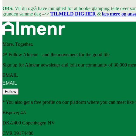
OBS:
Vil du også have mulighed for at booke glamping-telte over som
grunden samme dag ->>
TILMELD DIG HER
&
læs mere og ansø
More. Together.
🌱 Follow Almenr – and the movement for the good life
Sign up for Almenr newsletter and join our community of 30,000 mem
EMAIL
Follow
* You also get a free profile on our platform where you can meet lik
Bispevej 4A
DK-2400
Copenhagen
NV
CVR 39174480