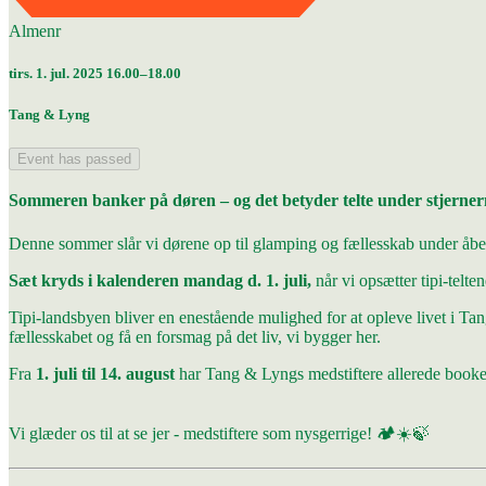
Almenr
tirs. 1. jul. 2025 16.00–18.00
Tang & Lyng
Event has passed
Sommeren banker på døren – og det betyder telte under stjernern
Denne sommer slår vi dørene op til glamping og fællesskab under åbe
Sæt kryds i kalenderen mandag d. 1. juli,
når vi opsætter tipi-telten
Tipi-landsbyen bliver en enestående mulighed for at opleve livet i T
fællesskabet og få en forsmag på det liv, vi bygger her.
Fra
1. juli til 14. august
har Tang & Lyngs medstiftere allerede booket g
Vi glæder os til at se jer - medstiftere som nysgerrige! 🏕️☀️🍃