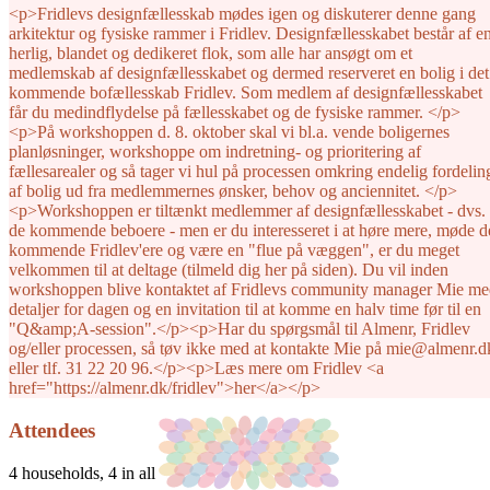
<p>Fridlevs designfællesskab mødes igen og diskuterer denne gang
arkitektur og fysiske rammer i Fridlev. Designfællesskabet består af e
herlig, blandet og dedikeret flok, som alle har ansøgt om et
medlemskab af designfællesskabet og dermed reserveret en bolig i det
kommende bofællesskab Fridlev. Som medlem af designfællesskabet
får du medindflydelse på fællesskabet og de fysiske rammer. </p>
<p>På workshoppen d. 8. oktober skal vi bl.a. vende boligernes
planløsninger, workshoppe om indretning- og prioritering af
fællesarealer og så tager vi hul på processen omkring endelig fordelin
af bolig ud fra medlemmernes ønsker, behov og anciennitet. </p>
<p>Workshoppen er tiltænkt medlemmer af designfællesskabet - dvs.
de kommende beboere - men er du interesseret i at høre mere, møde d
kommende Fridlev'ere og være en "flue på væggen", er du meget
velkommen til at deltage (tilmeld dig her på siden). Du vil inden
workshoppen blive kontaktet af Fridlevs community manager Mie m
detaljer for dagen og en invitation til at komme en halv time før til en
"Q&amp;A-session".</p><p>Har du spørgsmål til Almenr, Fridlev
og/eller processen, så tøv ikke med at kontakte Mie på mie@almenr.d
eller tlf. 31 22 20 96.</p><p>Læs mere om Fridlev <a
href="https://almenr.dk/fridlev">her</a></p>
Attendees
4 households, 4 in all