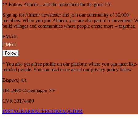
🌱 Follow Almenr – and the movement for the good life
Sign up for Almenr newsletter and join our community of 30,000
members. When you join Almenr, you are also part of a movement. 
build villages and communities where people create more – together.
EMAIL
Follow
* You also get a free profile on our platform where you can meet like-
minded people. You can read more about our privacy policy below.
Bispevej 4A
DK-2400
Copenhagen
NV
CVR 39174480
INSTAGRAM
FACEBOOK
FAQ
GDPR