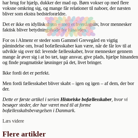
har brug for hjælp, dukker der mad op. Børn vokser op med flere
voksne omkring sig, og mange får relationer til naboer, der næsten
bliver som ekstra bedsteforældre.
Det er ikke en idyllisk drøm – men et hverdagsliv, hvor mennesker
faktisk bliver betydningsfulde for hinanden.
For os i Almenr er steder som Gammel Grevegård en vigtig
påmindelse om, hvad bofællesskaber kan være, når de får lov til at
udvikle sig over tid: levende fællesskaber, hvor mennesker gennem
mange år øver sig i at bo tæt, tage ansvar, give plads, hjælpe hinanden
og finde pragmatiske løsninger på det, livet bringer.
Ikke fordi det er perfekt.
Men fordi fællesskabet bliver skabt – igen og igen – af dem, der bor
der.
Dette er første artikel i serien
Historiske bofællesskaber
, hvor vi
besøger steder, der har været med til at forme
bofællesskabsbevægelsen i Danmark.
Læs videre
Flere artikler