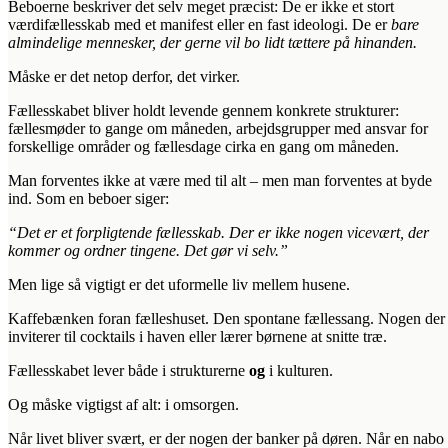
Beboerne beskriver det selv meget præcist: De er ikke et stort
værdifællesskab med et manifest eller en fast ideologi. De er
bare
almindelige mennesker, der gerne vil bo lidt tættere på hinanden.
Måske er det netop derfor, det virker.
Fællesskabet bliver holdt levende gennem konkrete strukturer:
fællesmøder to gange om måneden, arbejdsgrupper med ansvar for
forskellige områder og fællesdage cirka en gang om måneden.
Man forventes ikke at være med til alt – men man forventes at byde
ind. Som en beboer siger:
“Det er et forpligtende fællesskab. Der er ikke nogen vicevært, der
kommer og ordner tingene. Det gør vi selv.”
Men lige så vigtigt er det uformelle liv mellem husene.
Kaffebænken foran fælleshuset. Den spontane fællessang. Nogen der
inviterer til cocktails i haven eller lærer børnene at snitte træ.
Fællesskabet lever både i strukturerne
og
i kulturen.
Og måske vigtigst af alt: i omsorgen.
Når livet bliver svært, er der nogen der banker på døren. Når en nabo