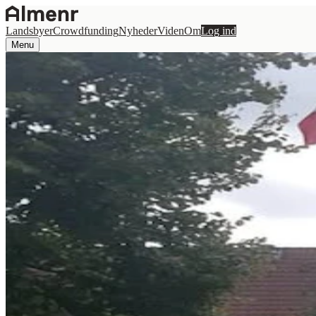
Landsbyer
Crowdfunding
Nyheder
Viden
Om
Log ind
Menu