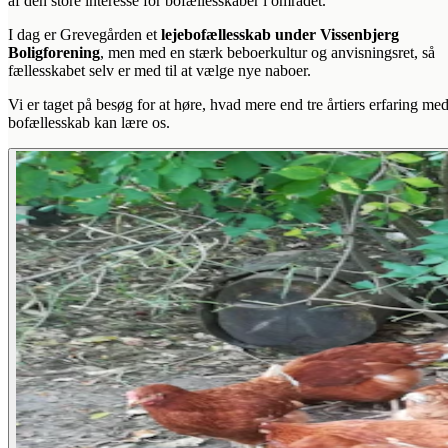
af den store interesse for bofællesskaber i området.
I dag er Grevegården et
lejebofællesskab under Vissenbjerg
Boligforening
, men med en stærk beboerkultur og anvisningsret, så
fællesskabet selv er med til at vælge nye naboer.
Vi er taget på besøg for at høre, hvad mere end tre årtiers erfaring me
bofællesskab kan lære os.