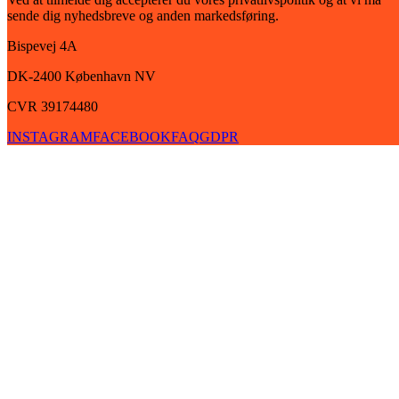
sende dig nyhedsbreve og anden markedsføring.
Bispevej 4A
DK-2400
København
NV
CVR 39174480
INSTAGRAM
FACEBOOK
FAQ
GDPR