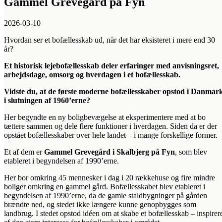
Gammel Grevegård på Fyn
2026-03-10
Hvordan ser et bofællesskab ud, når det har eksisteret i mere end 30
år?
Et historisk lejebofællesskab deler erfaringer med anvisningsret,
arbejdsdage, omsorg og hverdagen i et bofællesskab.
Vidste du, at de første moderne bofællesskaber opstod i Danmar
i slutningen af 1960’erne?
Her begyndte en ny boligbevægelse at eksperimentere med at bo
tættere sammen og dele flere funktioner i hverdagen. Siden da er der
opstået bofællesskaber over hele landet – i mange forskellige former.
Et af dem er
Gammel Grevegård i Skalbjerg på Fyn
, som blev
etableret i begyndelsen af 1990’erne.
Her bor omkring 45 mennesker i dag i 20 rækkehuse og fire mindre
boliger omkring en gammel gård. Bofællesskabet blev etableret i
begyndelsen af 1990’erne, da de gamle staldbygninger på gården
brændte ned, og stedet ikke længere kunne genopbygges som
landbrug. I stedet opstod idéen om at skabe et bofællesskab – inspirer