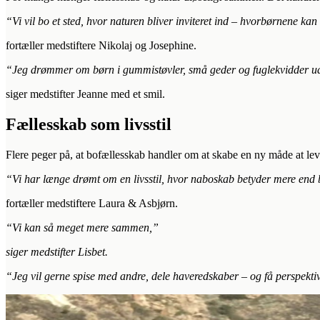
“Vi vil bo et sted, hvor naturen bliver inviteret ind – hvorbørnene kan 
fortæller medstiftere Nikolaj og Josephine.
“Jeg drømmer om børn i gummistøvler, små geder og fuglekvidder u
siger medstifter Jeanne med et smil.
‍‍Fællesskab som livsstil
Flere peger på, at bofællesskab handler om at skabe en ny måde at l
“Vi har længe drømt om en livsstil, hvor naboskab betyder mere end 
fortæller medstiftere Laura & Asbjørn.
“Vi kan så meget mere sammen,”
siger medstifter Lisbet.
“Jeg vil gerne spise med andre, dele haveredskaber – og få perspektiv