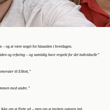
n – og at være noget for hinanden i hverdagen.
den og erfaring – og samtidig have respekt for det individuelle”
erater til Elliott,”
 sammen med andre.”
kke om at flytte ud – men om at invitere naturen ind.