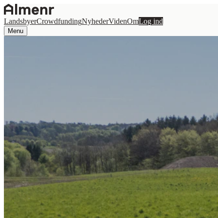
Landsbyer
Crowdfunding
Nyheder
Viden
Om
Log ind
Menu