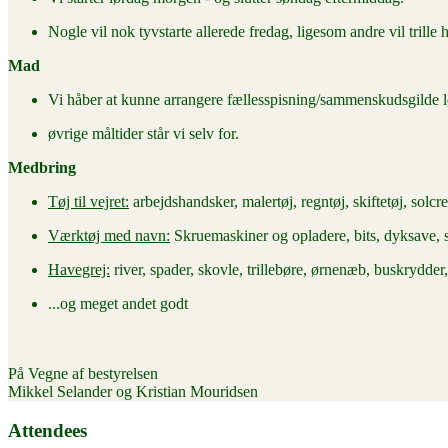
Nogle vil nok tyvstarte allerede fredag, ligesom andre vil trille 
Mad
Vi håber at kunne arrangere fællesspisning/sammenskudsgilde l
øvrige måltider står vi selv for.
Medbring
Tøj til vejret:
arbejdshandsker, malertøj, regntøj, skiftetøj, sol
Værktøj med navn:
Skruemaskiner og opladere, bits, dyksave, 
Havegrej:
river, spader, skovle, trillebøre, ørnenæb, buskrydder
...og meget andet godt
På Vegne af bestyrelsen
Mikkel Selander og Kristian Mouridsen
Attendees