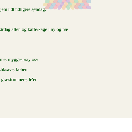
hjem lidt tidligere søndag.
ørdag aften og kaffe/kage i ny og næ
creme, myggespray osv
stiksave, koben
, græstrimmere, le'er