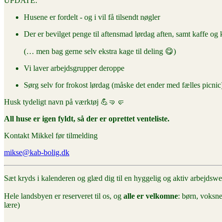
UPDATE:
Husene er fordelt - og i vil få tilsendt nøgler
Der er bevilget penge til aftensmad lørdag aften, samt kaffe og
(… men bag gerne selv ekstra kage til deling 😋)
Vi laver arbejdsgrupper deroppe
Sørg selv for frokost lørdag (måske det ender med fælles picnic
Husk tydeligt navn på værktøj 💪🤜🤛
All huse er igen fyldt, så der er oprettet venteliste.
Kontakt Mikkel før tilmelding
mikse@kab-bolig.dk
Sæt kryds i kalenderen og glæd dig til en hyggelig og aktiv arbejdsw
Hele landsbyen er reserveret til os, og
alle er velkomne
: børn, voksne
lære)