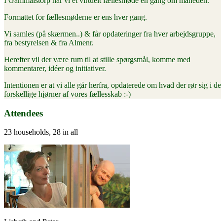
I Gammalstorp har vi et virtuelt fællesmøde én gang om måneden.
Formattet for fællesmøderne er ens hver gang.
Vi samles (på skærmen..) & får opdateringer fra hver arbejdsgruppe,
fra bestyrelsen & fra Almenr.
Herefter vil der være rum til at stille spørgsmål, komme med
kommentarer, idéer og initiativer.
Intentionen er at vi alle går herfra, opdaterede om hvad der rør sig i de
forskellige hjørner af vores fællesskab :-)
Attendees
23 households, 28 in all