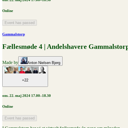
Online
Event has passed
Gammalstorp
Fællesmøde 4 | Andelshavere Gammalstor
Made by
Anton Nielsen Bjerg
+22
ons. 22. maj 2024 17.00–18.30
Online
Event has passed