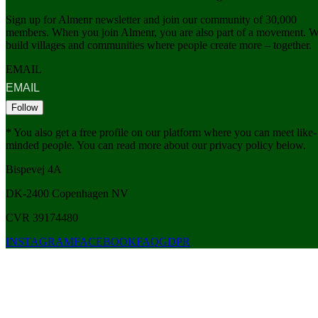
Sign up for Almenr newsletter and join our community of 30,000
members. When you join Almenr, you are also part of a movement. 
build villages and communities where people create more – together.
EMAIL
Follow
* You also get a free profile on our platform where you can meet like-
minded people. You can read more about our privacy policy below.
Bispevej 4A
DK-2400
Copenhagen
NV
CVR 39174480
INSTAGRAM
FACEBOOK
FAQ
GDPR