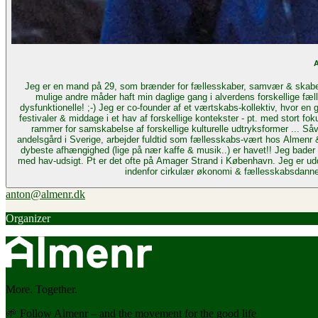
A
Jeg er en mand på 29, som brænder for fællesskaber, samvær & skabelsen af en bæredygtig livsstil. Jeg har altid
mulige andre måder haft min daglige gang i alverdens forskellige fæl
dysfunktionelle! ;-) Jeg er co-founder af et værtskabs-kollektiv, hvor en gruppe venner og jeg dyrker værtskabets mange forskellige facetter: Vi arrangerer events,
festivaler & middage i et hav af forskellige kontekster - pt. med stort fo
rammer for samskabelse af forskellige kulturelle udtryksformer ... Såvel som at skabe nogle fede fester
andelsgård i Sverige, arbejder fuldtid som fællesskabs-vært hos Almenr & 
dybeste afhængighed (lige på nær kaffe & musik..) er havet!! Jeg bader d
med hav-udsigt. Pt er det ofte på Amager Strand i København. Jeg er uddannet Kaospilot & har bred arbejdserfaring indenfor process design & facilitering - særligt
indenfor cirkulær økonomi & fællesskabsdannels
anton@almenr.dk
Organizer
More. Together.
🌱 Follow Almenr – and the movement for the good life