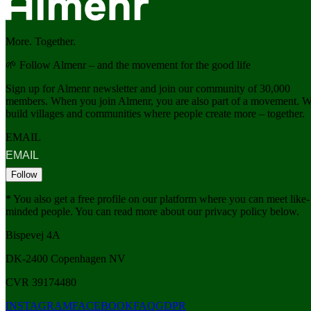
More. Together.
🌱 Follow Almenr – and the movement for the good life
Sign up for Almenr newsletter and join our community of 30,000
members. When you join Almenr, you are also part of a movement. 
build villages and communities where people create more – together.
EMAIL
Follow
* You also get a free profile on our platform where you can meet like-
minded people. You can read more about our privacy policy below.
Bispevej 4A
DK-2400
Copenhagen
NV
CVR 39174480
INSTAGRAM
FACEBOOK
FAQ
GDPR