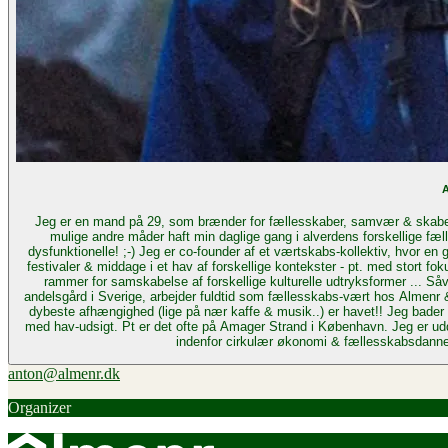
A
Jeg er en mand på 29, som brænder for fællesskaber, samvær & skabelsen af en bæredygtig livsstil. Jeg har altid
mulige andre måder haft min daglige gang i alverdens forskellige fæl
dysfunktionelle! ;-) Jeg er co-founder af et værtskabs-kollektiv, hvor en gruppe venner og jeg dyrker værtskabets mange forskellige facetter: Vi arrangerer events,
festivaler & middage i et hav af forskellige kontekster - pt. med stort fo
rammer for samskabelse af forskellige kulturelle udtryksformer ... Såvel som at skabe nogle fede fester
andelsgård i Sverige, arbejder fuldtid som fællesskabs-vært hos Almenr & 
dybeste afhængighed (lige på nær kaffe & musik..) er havet!! Jeg bader d
med hav-udsigt. Pt er det ofte på Amager Strand i København. Jeg er uddannet Kaospilot & har bred arbejdserfaring indenfor process design & facilitering - særligt
indenfor cirkulær økonomi & fællesskabsdannels
anton@almenr.dk
Organizer