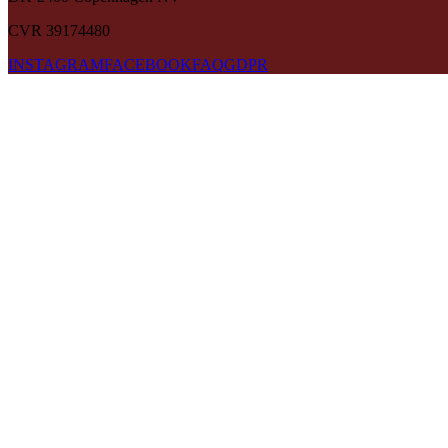
CVR 39174480
INSTAGRAM
FACEBOOK
FAQ
GDPR