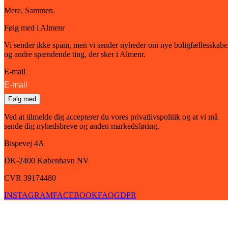
Mere. Sammen.
Følg med i Almenr
Vi sender ikke spam, men vi sender nyheder om nye boligfællesskabe
og andre spændende ting, der sker i Almenr.
E-mail
Følg med
Ved at tilmelde dig accepterer du vores privatlivspolitik og at vi må
sende dig nyhedsbreve og anden markedsføring.
Bispevej 4A
DK-2400
København
NV
CVR 39174480
INSTAGRAM
FACEBOOK
FAQ
GDPR