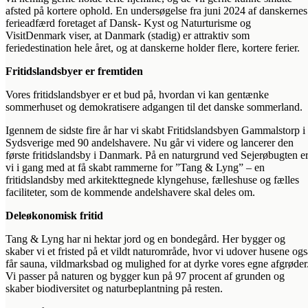
afsted på kortere ophold. En undersøgelse fra juni 2024 af danskernes
ferieadfærd foretaget af Dansk- Kyst og Naturturisme og
VisitDenmark viser, at Danmark (stadig) er attraktiv som
feriedestination hele året, og at danskerne holder flere, kortere ferier.
Fritidslandsbyer er fremtiden
Vores fritidslandsbyer er et bud på, hvordan vi kan gentænke
sommerhuset og demokratisere adgangen til det danske sommerland.
Igennem de sidste fire år har vi skabt Fritidslandsbyen Gammalstorp i
Sydsverige med 90 andelshavere. Nu går vi videre og lancerer den
første fritidslandsby i Danmark. På en naturgrund ved Sejerøbugten e
vi i gang med at få skabt rammerne for ”Tang & Lyng” – en
fritidslandsby med arkitekttegnede klyngehuse, fælleshuse og fælles
faciliteter, som de kommende andelshavere skal deles om.
Deleøkonomisk fritid
Tang & Lyng har ni hektar jord og en bondegård. Her bygger og
skaber vi et fristed på et vildt naturområde, hvor vi udover husene ogs
får sauna, vildmarksbad og mulighed for at dyrke vores egne afgrøder
Vi passer på naturen og bygger kun på 97 procent af grunden og
skaber biodiversitet og naturbeplantning på resten.