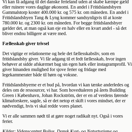
Vi kan få adgang til det danske ferieland uden at skabe kæmpe gæld
eller ruinere vores daglige økonomi. En andel i Fritidslandsbyen
Gammalstorp koster 400.000 kr. og 575 kr. om måneden. En andel i
Fritidslandsbyen Tang & Lyng kommer sandsynligvis til at koste
780.000 kr. og 2300 kr. om måneden. For begge fritidslandsbyer
gælder det, at man også kan eje en halv eller en kvart andel - så det
bliver endnu billigere at være med.
Fællesskab giver trivsel
Det vigtige er relationerne og hele det fællesskabsliv, som en
fritidslandsby giver. Vi får adgang til et fedt fællesskab, hvor ingen
behøver at sidde afskærmet bag sin egen hæk eller instagramprofil. Vi
giver hinanden mulighed for sjove ferier og fridage med
legekammerater både til børn og voksne.
Fritidslandsbyerne er et bud på, hvordan vi kan tænke anderledes og
deles om de ressourcer, vi har. Som hovedtaleren på årets Building
Green i København, Johan Rockström, der er en af verdens førende
klimaforskere, sagde, så er det netop et skift i vores mindset, der er
nødvendigt, hvis vi skal redde vores planet.
Vi er alle sammen nødt til at gøre noget radikalt nyt. Også i vores
ferier.
Kilder: Videnscentret Bolius, Dansk Kyst- og Naturturisme og