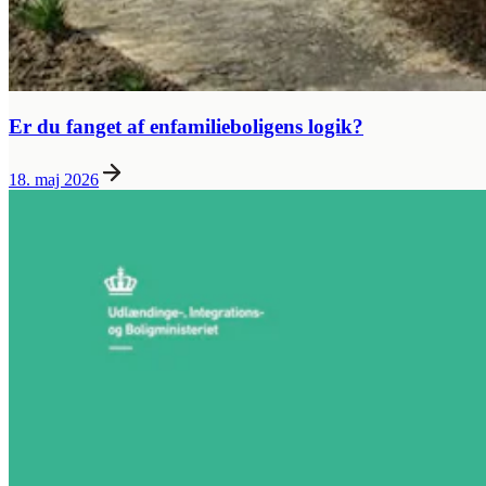
Er du fanget af enfamilieboligens logik?
18. maj 2026