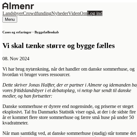
Landsbyer
Crowdfunding
Nyheder
Viden
Om
Log ind
Menu
Cases og erfaringer · Byggefællesskab
Vi skal tænke større og bygge fælles
08. Nov 2024
Vi har brug nytænkning, når det handler om danske sommerhuse, og
hvordan vi bruger vores ressourcer.
Dette skriver Jonas Halfter, der er partner i Almenr og idemanden b
vores fritidslandsbyer i et debatoplæg, vi netop har sendt til danske
medier, og han fortsætter:
Danske sommerhuse er dyrere end nogensinde, og priserne er steget
eksplosivt. Tal fra Danmarks Statistik viser også, at der i de sidste fire
år er kommet flere store sommerhuse og færre små huse på under 50
kvadratmeter.
Når man samtidig ved, at danske sommerhuse (stadig) står tomme det