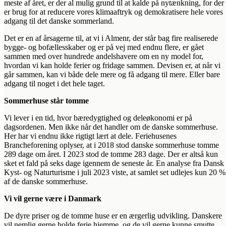
meste af året, er der al mulig grund til at kalde på nytænkning, for der
er brug for at reducere vores klimaaftryk og demokratisere hele vores
adgang til det danske sommerland.
Det er en af årsagerne til, at vi i Almenr, der står bag fire realiserede
bygge- og bofællesskaber og er på vej med endnu flere, er gået
sammen med over hundrede andelshavere om en ny model for,
hvordan vi kan holde ferier og fridage sammen. Devisen er, at når vi
går sammen, kan vi både dele mere og få adgang til mere. Eller bare
adgang til noget i det hele taget.
Sommerhuse står tomme
Vi lever i en tid, hvor bæredygtighed og deleøkonomi er på
dagsordenen. Men ikke når det handler om de danske sommerhuse.
Her har vi endnu ikke rigtigt lært at dele. Feriehusenes
Brancheforening oplyser, at i 2018 stod danske sommerhuse tomme
289 dage om året. I 2023 stod de tomme 283 dage. Der er altså kun
sket et fald på seks dage igennem de seneste år. En analyse fra Dansk
Kyst- og Naturturisme i juli 2023 viste, at samlet set udlejes kun 20 %
af de danske sommerhuse.
Vi vil gerne være i Danmark
De dyre priser og de tomme huse er en ærgerlig udvikling. Danskere
vil nemlig gerne holde ferie hjemme, og de vil gerne kunne smutte