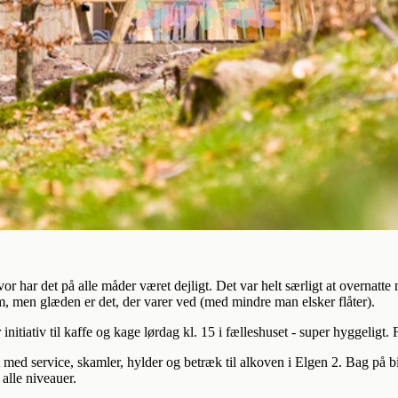
 har det på alle måder været dejligt. Det var helt særligt at overnatte 
m, men glæden er det, der varer ved (med mindre man elsker flåter).
 initiativ til kaffe og kage lørdag kl. 15 i fælleshuset - super hyggelig
et med service, skamler, hylder og betræk til alkoven i Elgen 2. Bag på 
alle niveauer.