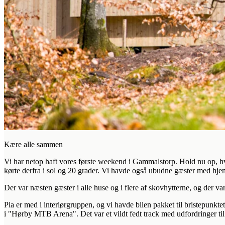
Kære alle sammen
Vi har netop haft vores første weekend i Gammalstorp. Hold nu op, hvor
kørte derfra i sol og 20 grader. Vi havde også ubudne gæster med hje
Der var næsten gæster i alle huse og i flere af skovhytterne, og der var
Pia er med i interiørgruppen, og vi havde bilen pakket til bristepunkt
i "Hørby MTB Arena". Det var et vildt fedt track med udfordringer til 