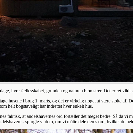
dage, hvor fællesskabet, grunden og naturen blomstrer. Det er ret vildt a
ge husene i brug 1. marts, og det er virkelig noget at være stolte af. De
som helt bogstaveligt har indrettet hver enkelt hus.
ynes faktisk, at andelshavernes ord fortæller det meget bedre. Så da vi
lshavere - spurgte vi dem, om vi måtte dele deres ord, hvilket de heldig