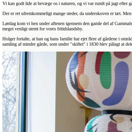
Vi kan godt lide at bevæge os i naturen, og vi var rundt på jagt efte
Der er ret ufremkommeligt mange steder, da underskoven er tæt. Men vi 
Lørdag kom vi hen under aftenen igennem den gamle del af Gammalsto
meget venligt stemt for vores fritidslandsby.
Holger fortalte, at han og hans familie har ejet flere af gårdene i områ
samling af mindre gårde, som under "skiftet" i 1830 blev pålagt at del