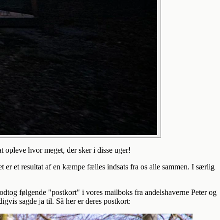
t opleve hvor meget, der sker i disse uger!
t er et resultat af en kæmpe fælles indsats fra os alle sammen. I særlig
 modtog følgende "postkort" i vores mailboks fra andelshaverne Peter og
vis sagde ja til. Så her er deres postkort: