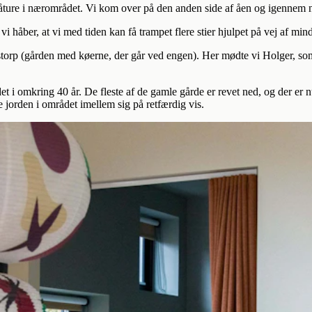
r gåture i nærområdet. Vi kom over på den anden side af åen og igennem
håber, at vi med tiden kan få trampet flere stier hjulpet på vej af mind
rp (gården med køerne, der går ved engen). Her mødte vi Holger, som
det i omkring 40 år. De fleste af de gamle gårde er revet ned, og der er n
e jorden i området imellem sig på retfærdig vis.