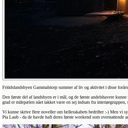
Fritidslandsbyen Gammalstorp summer af liv og aktivitet i disse forårs
Den første del af landsbyen er i mål, og de første andelshavere kunne ta
grad er milepælen nået takket være en sej indsats fra interiørgruppen, 
Vi kunne skrive flere noveller om fællesskabets bedrifter :-) Men vi s
Pia Laub - da de havde haft deres første weekend som overnattende ande