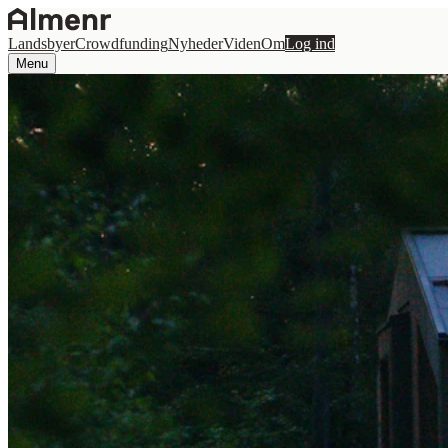
Landsbyer
Crowdfunding
Nyheder
Viden
Om
Log ind
Menu