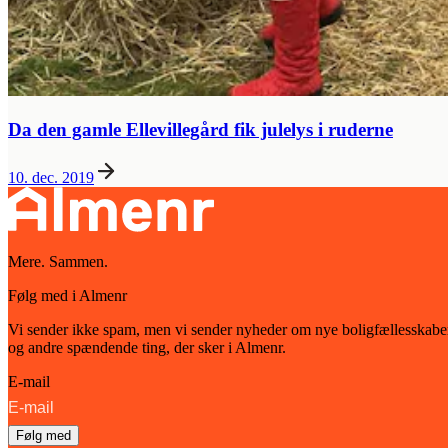
Da den gamle Ellevillegård fik julelys i ruderne
10. dec. 2019
Mere. Sammen.
Følg med i Almenr
Vi sender ikke spam, men vi sender nyheder om nye boligfællesskabe
og andre spændende ting, der sker i Almenr.
E-mail
Følg med