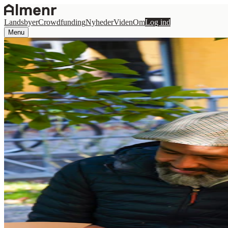
Landsbyer
Crowdfunding
Nyheder
Viden
Om
Log ind
Menu