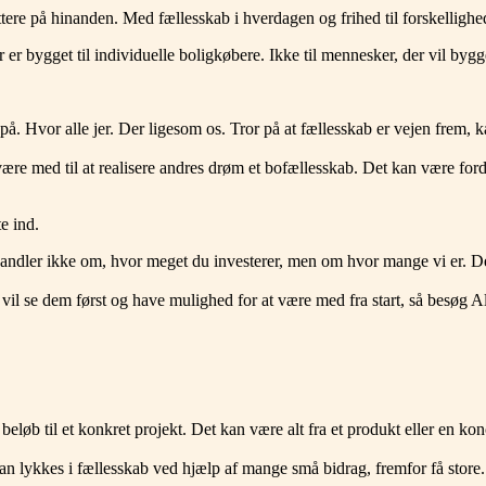
e på hinanden. Med fællesskab i hverdagen og frihed til forskellighe
er bygget til individuelle boligkøbere. Ikke til mennesker, der vil by
 Hvor alle jer. Der ligesom os. Tror på at fællesskab er vejen frem, ka
t være med til at realisere andres drøm et bofællesskab. Det kan være fordi
e ind.
andler ikke om, hvor meget du investerer, men om hvor mange vi er. De
u vil se dem først og have mulighed for at være med fra start, så besø
beløb til et konkret projekt. Det kan være alt fra et produkt eller en konc
 lykkes i fællesskab ved hjælp af mange små bidrag, fremfor få store. D