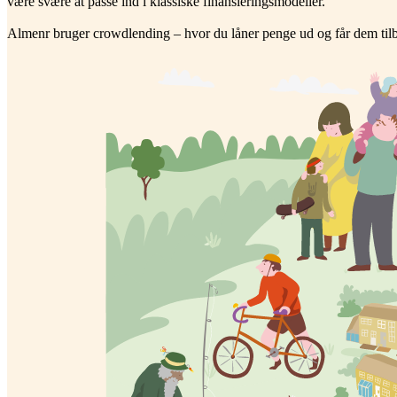
være svære at passe ind i klassiske finansieringsmodeller.
Almenr bruger crowdlending – hvor du låner penge ud og får dem tilb