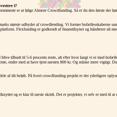
vestere i?
 nemmeste er at følge Almenr Crowdfunding. Så er du den første der hør
ks største udbyder af crowdlending. Vi former bofællesskaberne samm
platform. Flexfunding er godkendt af finanstilsynet og håndterer alt me
.
live tilbudt til 5-6 procents rente, alt efter hvor langt vi er med bofæ
rente, ender med at have tjent næsten 800 kr. Og måske mere vigtigt. Du
 dele af dit beløb. På hvert crowdfunding projekt er der yderligere oplys
yttet og er klar til næste skridt. Det er projekter, vi selv er med til at 