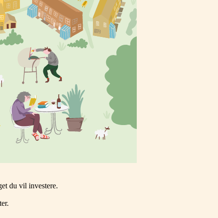
et du vil investere.
er.