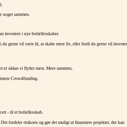
d.
gge noget sammen.
n investere i nye bofællesskaber.
 du gerne vil være til, at skabe mere liv, eller fordi du gerne vil investe
t er sådan vi flytter mest. Mere sammen,
g Almenr Crowdfunding.
ert - til et bofællesskab.
et fordeler risikoen og gør det muligt at finansiere projekter, der kan