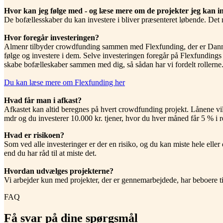
Hvor kan jeg følge med - og læse mere om de projekter jeg kan in
De bofællesskaber du kan investere i bliver præsenteret løbende. Det
Hvor foregår investeringen?
Almenr tilbyder crowdfunding sammen med Flexfunding, der er Danmar
følge og investere i dem. Selve investeringen foregår på Flexfundings 
skabe bofælleskaber sammen med dig, så sådan har vi fordelt rollerne
Du kan læse mere om Flexfunding her
Hvad får man i afkast?
Afkastet kan altid beregnes på hvert crowdfunding projekt. Lånene vil b
mdr og du investerer 10.000 kr. tjener, hvor du hver måned får 5 % i 
Hvad er risikoen?
Som ved alle investeringer er der en risiko, og du kan miste hele eller
end du har råd til at miste det.
Hvordan udvælges projekterne?
Vi arbejder kun med projekter, der er gennemarbejdede, har beboere tilkn
FAQ
Få svar på dine spørgsmål