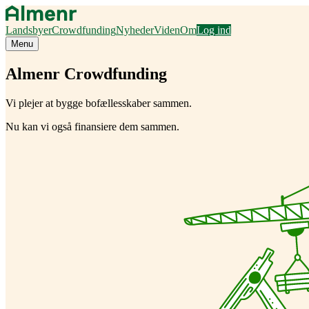
Landsbyer
Crowdfunding
Nyheder
Viden
Om
Log ind
Menu
Almenr Crowdfunding
Vi plejer at bygge bofællesskaber sammen.
Nu kan vi også finansiere dem sammen.