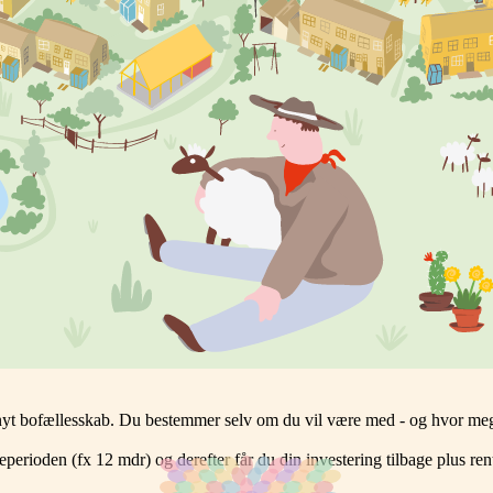
et nyt bofællesskab. Du bestemmer selv om du vil være med - og hvor meg
perioden (fx 12 mdr) og derefter får du din investering tilbage plus rent