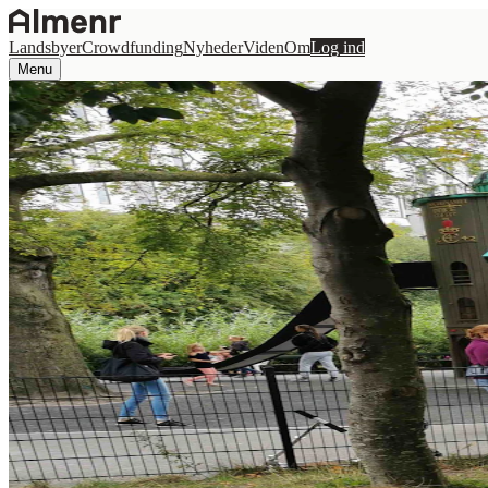
Landsbyer
Crowdfunding
Nyheder
Viden
Om
Log ind
Menu