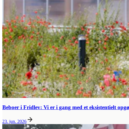
Beboer i Fridlev: Vi er i gang med et eksistentielt opg
23. jun. 2026