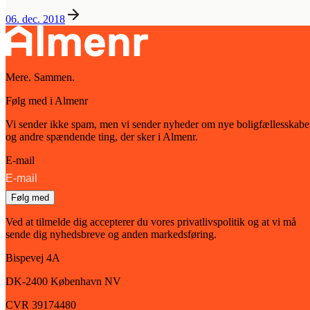
06. dec. 2018
Mere. Sammen.
Følg med i Almenr
Vi sender ikke spam, men vi sender nyheder om nye boligfællesskabe
og andre spændende ting, der sker i Almenr.
E-mail
Følg med
Ved at tilmelde dig accepterer du vores privatlivspolitik og at vi må
sende dig nyhedsbreve og anden markedsføring.
Bispevej 4A
DK-2400
København
NV
CVR 39174480