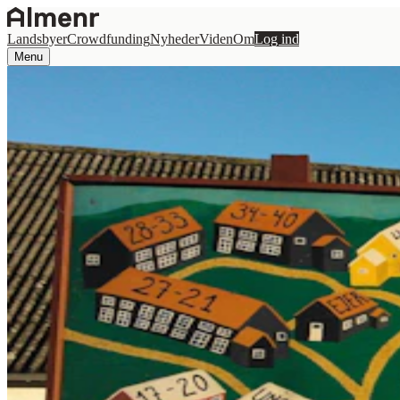
Landsbyer
Crowdfunding
Nyheder
Viden
Om
Log ind
Menu