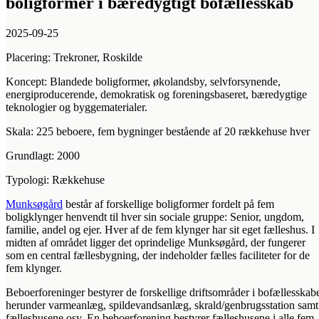
boligformer i bæredygtigt bofællesskab
2025-09-25
Placering: Trekroner, Roskilde
Koncept: Blandede boligformer, økolandsby, selvforsynende,
energiproducerende, demokratisk og foreningsbaseret, bæredygtige
teknologier og byggematerialer.
Skala: 225 beboere, fem bygninger bestående af 20 rækkehuse hver
Grundlagt: 2000
Typologi: Rækkehuse
Munksøgård
består af forskellige boligformer fordelt på fem
boligklynger henvendt til hver sin sociale gruppe: Senior, ungdom,
familie, andel og ejer. Hver af de fem klynger har sit eget fælleshus. I
midten af området ligger det oprindelige Munksøgård, der fungerer
som en central fællesbygning, der indeholder fælles faciliteter for de
fem klynger.
Beboerforeninger bestyrer de forskellige driftsområder i bofællesskab
herunder varmeanlæg, spildevandsanlæg, skrald/genbrugsstation samt
fælleshusene osv. En beboerforening bestyrer fælleshusene i alle fem