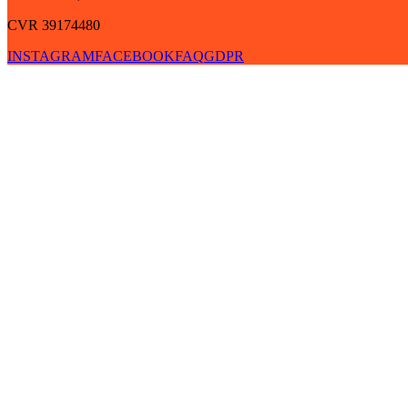
CVR 39174480
INSTAGRAM
FACEBOOK
FAQ
GDPR