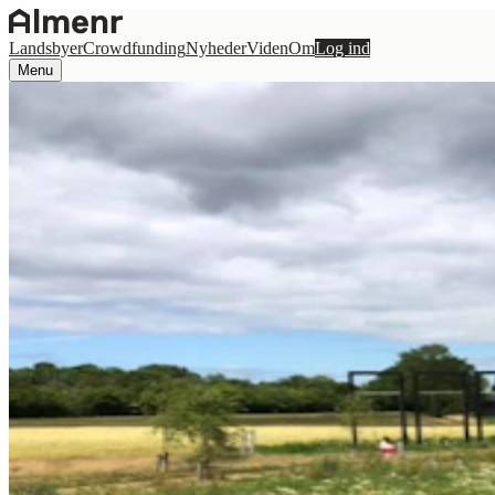
Landsbyer
Crowdfunding
Nyheder
Viden
Om
Log ind
Menu