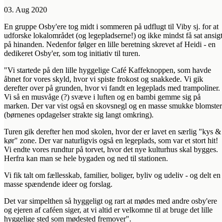
03. Aug 2020
En gruppe Osby'ere tog midt i sommeren på udflugt til Viby sj. for at
udforske lokalområdet (og legepladserne!) og ikke mindst få sat ansig
på hinanden. Nedenfor følger en lille beretning skrevet af Heidi - en
dedikeret Osby'er, som tog initiativ til turen.
"Vi startede på den lille hyggelige Café Kaffeknoppen, som havde
åbnet for vores skyld, hvor vi spiste frokost og snakkede. Vi gik
derefter over på grunden, hvor vi fandt en legeplads med trampoliner.
Vi så en musvåge (?) svæve i luften og en bambi gemme sig på
marken. Der var vist også en skovsnegl og en masse smukke blomster
(børnenes opdagelser strakte sig langt omkring).
Turen gik derefter hen mod skolen, hvor der er lavet en særlig "kys &
kør" zone. Der var naturligvis også en legeplads, som var et stort hit!
Vi endte vores rundtur på torvet, hvor det nye kulturhus skal bygges.
Herfra kan man se hele bygaden og ned til stationen.
Vi fik talt om fællesskab, familier, boliger, byliv og udeliv - og delt en
masse spændende ideer og forslag.
Det var simpelthen så hyggeligt og rart at mødes med andre osby'ere
og ejeren af caféen siger, at vi altid er velkomne til at bruge det lille
hyggelige sted som mødested fremover".