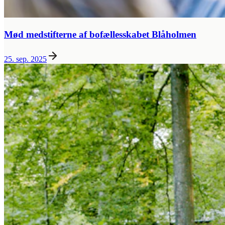
Mød medstifterne af bofællesskabet Blåholmen
25. sep. 2025