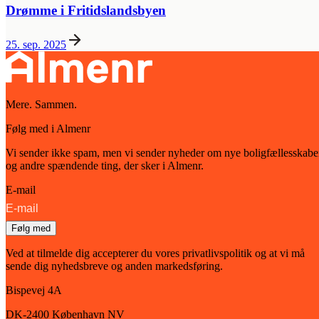
Drømme i Fritidslandsbyen
25. sep. 2025
Mere. Sammen.
Følg med i Almenr
Vi sender ikke spam, men vi sender nyheder om nye boligfællesskabe
og andre spændende ting, der sker i Almenr.
E-mail
Følg med
Ved at tilmelde dig accepterer du vores privatlivspolitik og at vi må
sende dig nyhedsbreve og anden markedsføring.
Bispevej 4A
DK-2400
København
NV