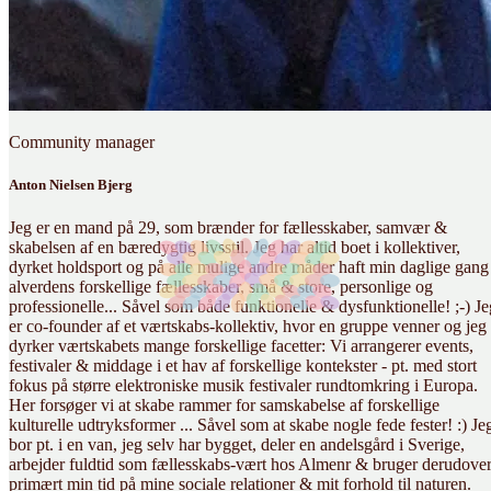
Community manager
Anton Nielsen Bjerg
Jeg er en mand på 29, som brænder for fællesskaber, samvær &
skabelsen af en bæredygtig livsstil. Jeg har altid boet i kollektiver,
dyrket holdsport og på alle mulige andre måder haft min daglige gang 
alverdens forskellige fællesskaber, små & store, personlige og
professionelle... Såvel som både funktionelle & dysfunktionelle! ;-) Je
er co-founder af et værtskabs-kollektiv, hvor en gruppe venner og jeg
dyrker værtskabets mange forskellige facetter: Vi arrangerer events,
festivaler & middage i et hav af forskellige kontekster - pt. med stort
fokus på større elektroniske musik festivaler rundtomkring i Europa.
Her forsøger vi at skabe rammer for samskabelse af forskellige
kulturelle udtryksformer ... Såvel som at skabe nogle fede fester! :) Je
bor pt. i en van, jeg selv har bygget, deler en andelsgård i Sverige,
arbejder fuldtid som fællesskabs-vært hos Almenr & bruger derudove
primært min tid på mine sociale relationer & mit forhold til naturen.