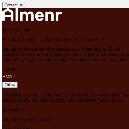
Contact us
More. Together.
🌱 Follow Almenr – and the movement for the good life
Sign up for Almenr newsletter and join our community of 30,000
members. When you join Almenr, you are also part of a movement. 
build villages and communities where people create more – together.
EMAIL
Follow
* You also get a free profile on our platform where you can meet like-
minded people. You can read more about our privacy policy below.
Bispevej 4A
DK-2400
Copenhagen
NV