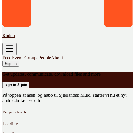
Roden
Feed
Events
Groups
People
About
Sign in
Get updates, communicate, download files and more
sign in & join
På toppen af åsen, og nabo til Sjællandsk Muld, starter vi nu et nyt
andels-bofællesskab
Project details
Loading