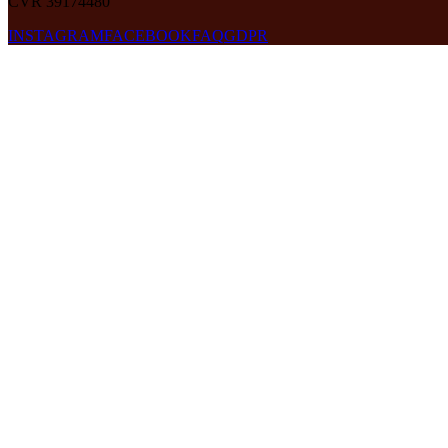
CVR 39174480
INSTAGRAM
FACEBOOK
FAQ
GDPR