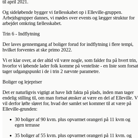
til april 2021.
Og sideløbende bygger vi fællesskabet op i Elleville-gruppen.
Arbejdsgrupper dannes, vi mødes over events og lægger struktur for
arbejdet omkring fællesskabet.
Trin 6 - Indflytning
Der laves gennemgang af boliger forud for indflytning i flere tempi,
hvilket forventes at ske primo 2022.
Vi er klar over, at der altid vil være nogle, som falder fra på hvert trin,
hvorfor vi løbende lader folk komme på venteliste - en liste som forsat
tager udgangspunkt i de i trin 2 nævnte parametre.
Boliger og lejepriser
Det er naturligvis vigtigt at have lidt fakta på plads, inden man tager
endelig stilling til, om man fortsat ønsker at være en del af Elleville. V
vil derfor løfte sløret for, hvad der samlet set kommer til at være på
Elleville-grunden:
30 boliger af 90 kvm. plus opvarmet orangeri på 11 kvm og
egen terrasse
35 boliger af 55 kvm. plus opvarmet orangeri på 11 kvm. og