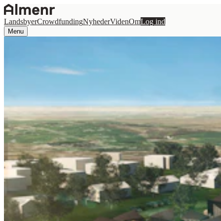
Landsbyer
Crowdfunding
Nyheder
Viden
Om
Log ind
Menu