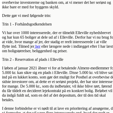
overbevise investorerne og banken om, at vi mener det her seriøst og
ikke bare er med for hyggens skyld.
Dette gør vi med følgende trin:
Trin 1 - Forhåndsgodkendelsen‍
Vi har over 1000 interesserede, der er tilmeldt Elleville nyhedsbrevet
og har kun 65 boliger at dele ud af i Elleville. Derfor har vi nu brug fo
at vide, hvor mange af jer, der stadig er reelt interesserede i at ville
flytte ind. Tilmed jer
her
eller længere nede i indlægget efter I har læst
om boligstørrelser, beliggenhed og priser.
Trin 2 - Reservation af plads i Elleville
I løben af januar 2021 åbner vi for at betalende Almenr-medlemmer f
5.000 kr. kan sikre sig en plads i Elleville. Disse 5.000 kr. vil blive sat
ind på en lukket konto, som gør det muligt for Posthel at overbevise d
sidste investorer om, at dette er et seriøst projekt, der har stor interesse
for mange. De 5.000 kr., som du indbetaler, vil ikke blive rørt, førend
du får tildelt en decideret lejekontrakt på en konkret bolig. Beløbet vil
da indgå fuldt ud, som en del af det depositum, der til den tid skal
betales.
I denne forbindelse er vi nødt til at lave en prioritering af ansøgerne, 
vi formoder, at der vil være flere interesserede end, hvad der reelt er