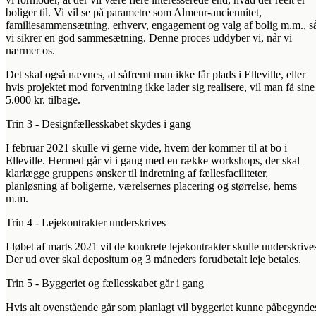
boliger til. Vi vil se på parametre som Almenr-anciennitet,
familiesammensætning, erhverv, engagement og valg af bolig m.m., s
vi sikrer en god sammesætning. Denne proces uddyber vi, når vi
nærmer os.
Det skal også nævnes, at såfremt man ikke får plads i Elleville, eller
hvis projektet mod forventning ikke lader sig realisere, vil man få sine
5.000 kr. tilbage.
Trin 3 - Designfællesskabet skydes i gang
I februar 2021 skulle vi gerne vide, hvem der kommer til at bo i
Elleville. Hermed går vi i gang med en række workshops, der skal
klarlægge gruppens ønsker til indretning af fællesfaciliteter,
planløsning af boligerne, værelsernes placering og størrelse, hems
m.m.
Trin 4 - Lejekontrakter underskrives
I løbet af marts 2021 vil de konkrete lejekontrakter skulle underskrive
Der ud over skal depositum og 3 måneders forudbetalt leje betales.
Trin 5 - Byggeriet og fællesskabet går i gang
Hvis alt ovenstående går som planlagt vil byggeriet kunne påbegynde