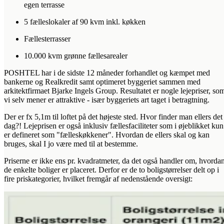
egen terrasse
5 fælleslokaler af 90 kvm inkl. køkken
Fællesterrasser
10.000 kvm grønne fællesarealer
POSHTEL har i de sidste 12 måneder forhandlet og kæmpet med
bankerne og Realkredit samt optimeret byggeriet sammen med
arkitektfirmaet Bjarke Ingels Group. Resultatet er nogle lejepriser, so
vi selv mener er attraktive - især byggeriets art taget i betragtning.
Der er fx 5,1m til loftet på det højeste sted. Hvor finder man ellers det 
dag?! Lejeprisen er også inklusiv fællesfaciliteter som i øjeblikket kun
er defineret som "fælleskøkkener". Hvordan de ellers skal og kan
bruges, skal I jo være med til at bestemme.
Priserne er ikke ens pr. kvadratmeter, da det også handler om, hvorda
de enkelte boliger er placeret. Derfor er de to boligstørrelser delt op i
fire priskategorier, hvilket fremgår af nedenstående oversigt: