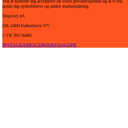
Ved at tilmelde dig accepterer du vores privatlivspolitik og at vi må
sende dig nyhedsbreve og anden markedsføring.
Bispevej 4A
DK-2400
København
NV
CVR 39174480
INSTAGRAM
FACEBOOK
FAQ
GDPR