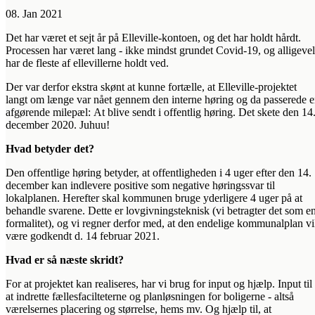
08. Jan 2021
Det har været et sejt år på Elleville-kontoen, og det har holdt hårdt.
Processen har været lang - ikke mindst grundet Covid-19, og alligevel
har de fleste af ellevillerne holdt ved.
Der var derfor ekstra skønt at kunne fortælle, at Elleville-projektet
langt om længe var nået gennem den interne høring og da passerede 
afgørende milepæl: At blive sendt i offentlig høring. Det skete den 14
december 2020. Juhuu!
Hvad betyder det?
‍Den offentlige høring betyder, at offentligheden i 4 uger efter den 14.
december kan indlevere positive som negative høringssvar til
lokalplanen. Herefter skal kommunen bruge yderligere 4 uger på at
behandle svarene. Dette er lovgivningsteknisk (vi betragter det som e
formalitet), og vi regner derfor med, at den endelige kommunalplan vi
være godkendt d. 14 februar 2021.
Hvad er så næste skridt?
‍For at projektet kan realiseres, har vi brug for input og hjælp. Input til
at indrette fællesfacilteterne og planløsningen for boligerne - altså
værelsernes placering og størrelse, hems mv. Og hjælp til, at