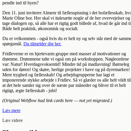
pendle ind til byen?
Den 11. juni inviterer Almenr til fællesspisning i det bofællesskab, hv
Marie Oline bor. Her skal vi italesætte nogle af de her overvejelser og
tage dialogen op, så alle har et rigtig godt billede af, hvad de går ind ti
Både helt praktisk, økonomisk og socialt.
Du er velkommen - også hvis du er helt ny og selv står med de samm
spørgsmål.
Du tilmelder dig her.
Fridleverne er en hjertevarm gruppe med masser af motivationer og
drømme. Drømmene talte vi også om på workshoppen. Nøgleordene
var: Natur! Hverdagsvoksentid! Mindre tid på madlavning! Børneleg
uden for døren! Og skøre, herlige projekter i have og på dyremarken!
Mere tryghed og fællesskab! Og arbejdsgrupperne har lagt et
imponerende stykke arbejde i Fridlev. Så vi glæder os alle helt vildt til
at det hele samler sig over de næste par måneder og bliver til et helt
rigtigt, ægte fællesskab - jubi!
(Original Webflow had link cards here — not yet migrated.)
Læs mere
Læs videre