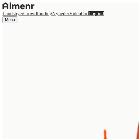
Landsbyer
Crowdfunding
Nyheder
Viden
Om
Log ind
Menu