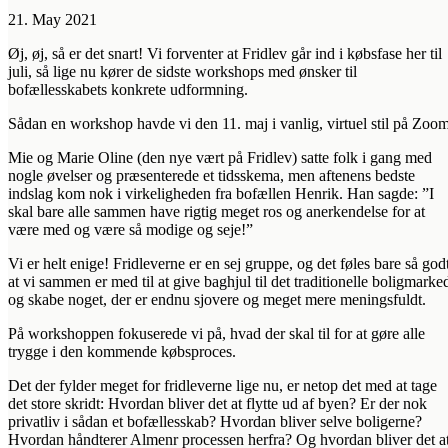
21. May 2021
Øj, øj, så er det snart! Vi forventer at Fridlev går ind i købsfase her til
juli, så lige nu kører de sidste workshops med ønsker til
bofællesskabets konkrete udformning.
Sådan en workshop havde vi den 11. maj i vanlig, virtuel stil på Zoom
Mie og Marie Oline (den nye vært på Fridlev) satte folk i gang med
nogle øvelser og præsenterede et tidsskema, men aftenens bedste
indslag kom nok i virkeligheden fra bofællen Henrik. Han sagde: ”I
skal bare alle sammen have rigtig meget ros og anerkendelse for at
være med og være så modige og seje!”
Vi er helt enige! Fridleverne er en sej gruppe, og det føles bare så godt
at vi sammen er med til at give baghjul til det traditionelle boligmarke
og skabe noget, der er endnu sjovere og meget mere meningsfuldt.
På workshoppen fokuserede vi på, hvad der skal til for at gøre alle
trygge i den kommende købsproces.
Det der fylder meget for fridleverne lige nu, er netop det med at tage
det store skridt: Hvordan bliver det at flytte ud af byen? Er der nok
privatliv i sådan et bofællesskab? Hvordan bliver selve boligerne?
Hvordan håndterer Almenr processen herfra? Og hvordan bliver det a