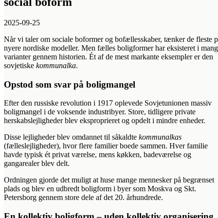
social boform
2025-09-25
Når vi taler om sociale boformer og bofællesskaber, tænker de fleste 
nyere nordiske modeller. Men fælles boligformer har eksisteret i man
varianter gennem historien. Ét af de mest markante eksempler er den
sovjetiske
kommunalka
.
Opstod som svar på boligmangel
Efter den russiske revolution i 1917 oplevede Sovjetunionen massiv
boligmangel i de voksende industribyer. Store, tidligere private
herskabslejligheder blev eksproprieret og opdelt i mindre enheder.
Disse lejligheder blev omdannet til såkaldte
kommunalkas
(fælleslejligheder), hvor flere familier boede sammen. Hver familie
havde typisk ét privat værelse, mens køkken, badeværelse og
gangarealer blev delt.
Ordningen gjorde det muligt at huse mange mennesker på begrænset
plads og blev en udbredt boligform i byer som Moskva og Skt.
Petersborg gennem store dele af det 20. århundrede.
En kollektiv boligform – uden kollektiv organisering