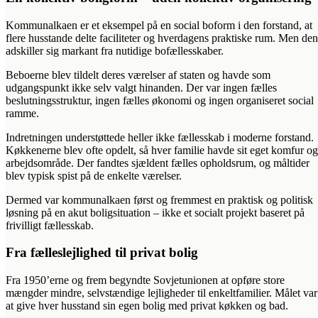
Kommunalkaen er et eksempel på en social boform i den forstand, at
flere husstande delte faciliteter og hverdagens praktiske rum. Men den
adskiller sig markant fra nutidige bofællesskaber.
Beboerne blev tildelt deres værelser af staten og havde som
udgangspunkt ikke selv valgt hinanden. Der var ingen fælles
beslutningsstruktur, ingen fælles økonomi og ingen organiseret social
ramme.
Indretningen understøttede heller ikke fællesskab i moderne forstand.
Køkkenerne blev ofte opdelt, så hver familie havde sit eget komfur og
arbejdsområde. Der fandtes sjældent fælles opholdsrum, og måltider
blev typisk spist på de enkelte værelser.
Dermed var kommunalkaen først og fremmest en praktisk og politisk
løsning på en akut boligsituation – ikke et socialt projekt baseret på
frivilligt fællesskab.
Fra fælleslejlighed til privat bolig
Fra 1950’erne og frem begyndte Sovjetunionen at opføre store
mængder mindre, selvstændige lejligheder til enkeltfamilier. Målet var
at give hver husstand sin egen bolig med privat køkken og bad.