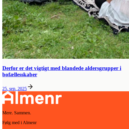
Derfor er det vigtigt med blandede aldersgrupper i
bofællesskaber
25. sep. 2025
Mere. Sammen.
Følg med i Almenr