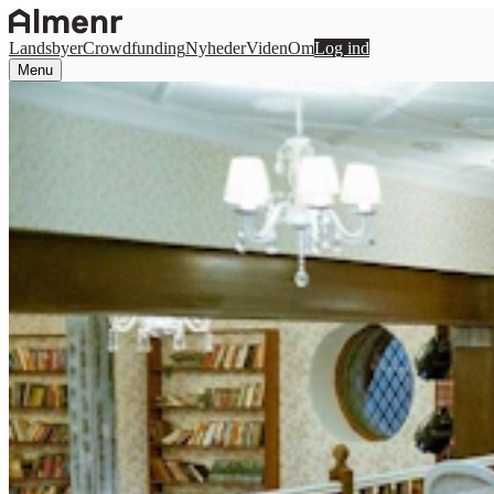
Landsbyer
Crowdfunding
Nyheder
Viden
Om
Log ind
Menu