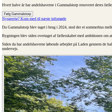
Hvert halve år har andelshaverne i Gammalstorp renoveret deres fælles 
Følg Gammalstorp
Nysgerrig? Kom med til næste infomøde
Da Gammalstorp blev taget i brug i 2024, stod der et sommerhus mell
Bygningen blev siden overtaget af fællesskabet med ambitionen om at 
Siden da har andelshaverne løbende arbejdet på Laden gennem de hal
undervejs.