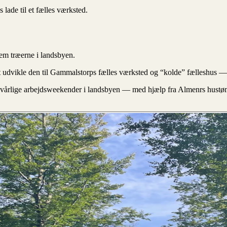
lade til et fælles værksted.
em træerne i landsbyen.
udvikle den til Gammalstorps fælles værksted og “kolde” fælleshus — et
vårlige arbejdsweekender i landsbyen — med hjælp fra Almenrs hustømr