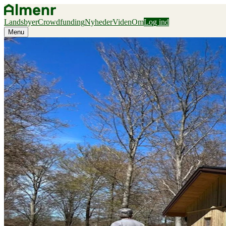
Landsbyer
Crowdfunding
Nyheder
Viden
Om
Log ind
Menu